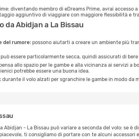
rime: diventando membro di eDreams Prime, avrai accesso a f
taggio aggiuntivo di viaggiare con maggiore flessibilità e tra
 da Abidjan a La Bissau
ne del rumore:
possono aiutarti a creare un ambiente più tran
a può essere particolarmente secca, quindi assicurati di bere 
pensa allo spazio per le gambe e alla vicinanza ai servizi a 
igienici potrebbe essere una buona idea.
:
durante il volo alzati per sgranchire le gambe in modo da m
issau
ta Abidjan - La Bissau può variare a seconda del volo: se è di
iacevole, ti consigliamo di portare con te alcuni accessori e