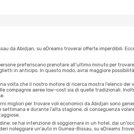
sau da Abidjan, su eDreams troverai offerte imperdibili. Ecc
ersone preferiscano prenotare all’ultimo minuto per trovare 
lietti in anticipo. In questo modo, avrai maggiore possibilit
a volta che il nostro motore di ricerca mostra l'elenco dei vo
lle compagnie aeree low-cost sia di quelle tradizionali. Inoltre
e.
orni migliori per trovare voli economici da Abidjan sono gener
e settimana e durante l’alta stagione, di conseguenza volar
taggiose.
adine: se hai intenzione di soggiornare in un hotel, dai un'o
deri noleggiare un'auto in Guinea-Bissau, su eDreams trover