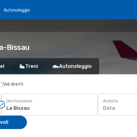
Autonoleggio
ea-Bissau
el
Treni
Autonoleggio
Voli diretti
Destinazione
Andata
Data
voli