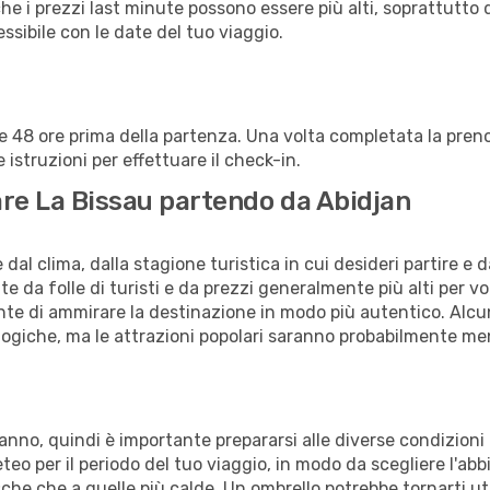
che i prezzi last minute possono essere più alti, soprattutto 
lessibile con le date del tuo viaggio.
alle 48 ore prima della partenza. Una volta completata la pr
istruzioni per effettuare il check-in.
tare La Bissau partendo da Abidjan
al clima, dalla stagione turistica in cui desideri partire e 
e da folle di turisti e da prezzi generalmente più alti per voli
sente di ammirare la destinazione in modo più autentico. Alcu
logiche, ma le attrazioni popolari saranno probabilmente me
l'anno, quindi è importante prepararsi alle diverse condizion
meteo per il periodo del tuo viaggio, in modo da scegliere l'ab
sche che a quelle più calde. Un ombrello potrebbe tornarti uti