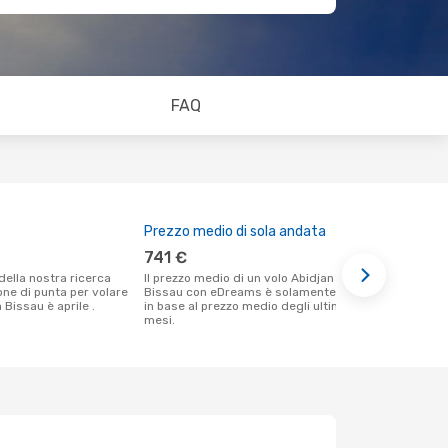
FAQ
Prezzo medio di sola andata
Il miglior
741 €
aprile
Il prezzo medio di un volo Abidjan - La
Secondo i nostri dati reali settembre è il
ione di punta per volare
Bissau con eDreams è solamente 741 €,
momento più
 Bissau è aprile .
in base al prezzo medio degli ultimi
un volo per 
mesi.
Abidjan