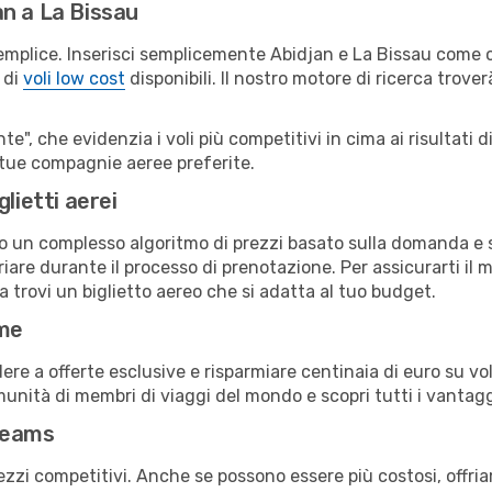
n a La Bissau
emplice. Inserisci semplicemente Abidjan e La Bissau come ci
 di
voli low cost
disponibili. Il nostro motore di ricerca troverà
e", che evidenzia i voli più competitivi in cima ai risultati di
e tue compagnie aeree preferite.
lietti aerei
ndo un complesso algoritmo di prezzi basato sulla domanda e su
are durante il processo di prenotazione. Per assicurarti il mi
 trovi un biglietto aereo che si adatta al tuo budget.
ime
a offerte esclusive e risparmiare centinaia di euro su voli
omunità di membri di viaggi del mondo e scopri tutti i vantag
reams
ezzi competitivi. Anche se possono essere più costosi, offr