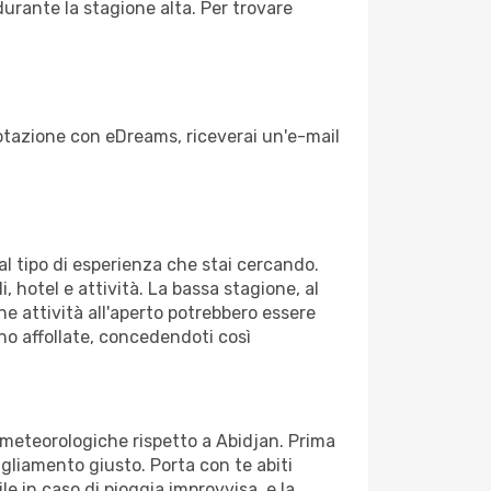
durante la stagione alta. Per trovare
enotazione con eDreams, riceverai un'e-mail
dal tipo di esperienza che stai cercando.
, hotel e attività. La bassa stagione, al
ne attività all'aperto potrebbero essere
no affollate, concedendoti così
i meteorologiche rispetto a Abidjan. Prima
bigliamento giusto. Porta con te abiti
le in caso di pioggia improvvisa, e la