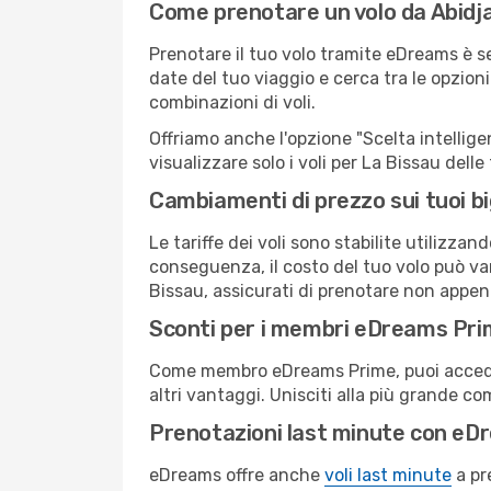
Come prenotare un volo da Abidja
Prenotare il tuo volo tramite eDreams è s
date del tuo viaggio e cerca tra le opzioni
combinazioni di voli.
Offriamo anche l'opzione "Scelta intelligent
visualizzare solo i voli per La Bissau dell
Cambiamenti di prezzo sui tuoi big
Le tariffe dei voli sono stabilite utilizza
conseguenza, il costo del tuo volo può vari
Bissau, assicurati di prenotare non appena
Sconti per i membri eDreams Pr
Come membro eDreams Prime, puoi accedere 
altri vantaggi. Unisciti alla più grande c
Prenotazioni last minute con eD
eDreams offre anche
voli last minute
a pr