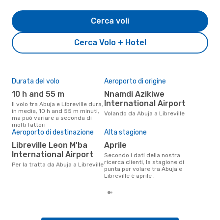
Cerca voli
Cerca Volo + Hotel
Durata del volo
Aeroporto di origine
Pre
10 h and 55 m
Nnamdi Azikiwe
15
International Airport
Il volo tra Abuja e Libreville dura,
Il prezzo medio di un volo Abuja -
in media, 10 h and 55 m minuti,
Libr
Volando da Abuja a Libreville
ma può variare a seconda di
sola
molti fattori
prez
Aeroporto di destinazione
Alta stagione
Libreville Leon M'ba
aprile
International Airport
Secondo i dati della nostra
ricerca clienti, la stagione di
Per la tratta da Abuja a Libreville
punta per volare tra Abuja e
Libreville è aprile .