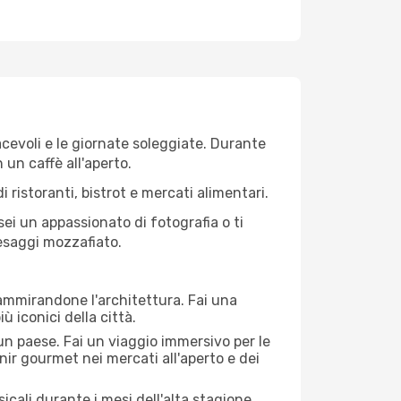
iacevoli e le giornate soleggiate. Durante
n un caffè all'aperto.
 ristoranti, bistrot e mercati alimentari.
 sei un appassionato di fotografia o ti
aesaggi mozzafiato.
 ammirandone l'architettura. Fai una
ù iconici della città.
 un paese. Fai un viaggio immersivo per le
nir gourmet nei mercati all'aperto e dei
cali durante i mesi dell'alta stagione.