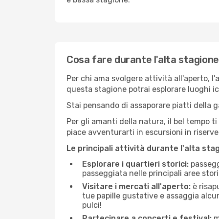
Cosa fare durante l'alta stagion
Per chi ama svolgere attività all'aperto, l
questa stagione potrai esplorare luoghi icon
Stai pensando di assaporare piatti della ga
Per gli amanti della natura, il bel tempo t
piace avventurarti in escursioni in riserv
Le principali attività durante l'alta sta
Esplorare i quartieri storici:
passeggi
passeggiata nelle principali aree storic
Visitare i mercati all'aperto:
è risap
tue papille gustative e assaggia alcun
pulci!
Partecipare a concerti e festival:
mo