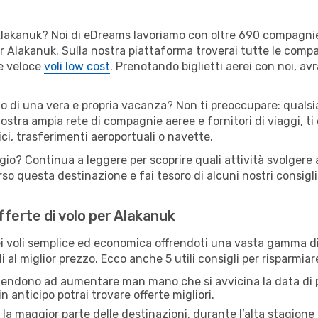
er Alakanuk? Noi di eDreams lavoriamo con oltre 690 compagn
 per Alakanuk. Sulla nostra piattaforma troverai tutte le com
 e veloce
voli low cost
. Prenotando biglietti aerei con noi, avr
 o di una vera e propria vacanza? Non ti preoccupare: qualsia
nostra ampia rete di compagnie aeree e fornitori di viaggi, ti
ci, trasferimenti aeroportuali o navette.
ggio? Continua a leggere per scoprire quali attività svolgere 
o questa destinazione e fai tesoro di alcuni nostri consigli 
offerte di volo per Alakanuk
 voli semplice ed economica offrendoti una vasta gamma di 
i al miglior prezzo. Ecco anche 5 utili consigli per risparmia
 tendono ad aumentare man mano che si avvicina la data di p
in anticipo potrai trovare offerte migliori.
 la maggior parte delle destinazioni, durante l’alta stagione o 