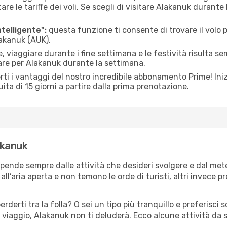
le tariffe dei voli. Se scegli di visitare Alakanuk durante
ntelligente":
questa funzione ti consente di trovare il volo
lakanuk (AUK).
 viaggiare durante i fine settimana e le festività risulta se
are per Alakanuk durante la settimana.
ti i vantaggi del nostro incredibile abbonamento Prime! Inizi
ita di 15 giorni a partire dalla prima prenotazione.
lakanuk
ipende sempre dalle attività che desideri svolgere e dal me
ll’aria aperta e non temono le orde di turisti, altri invece p
erderti tra la folla? O sei un tipo più tranquillo e preferisci
 viaggio, Alakanuk non ti deluderà. Ecco alcune attività da 