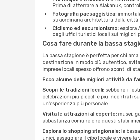
Prima di atterrare a Alakanuk, controll
Fotografia paesaggistica:
immortala 
straordinaria architettura della città 
Ciclismo ed escursionismo:
esplora A
dagli uffici turistici locali sui migliori
Cosa fare durante la bassa stag
La bassa stagione è perfetta per chi ama l
destinazione in modo più autentico, evitare
imprese locali spesso offrono sconti di st
Ecco alcune delle migliori attività da f
Scopri le tradizioni locali:
sebbene i festi
celebrazioni più piccoli e più incentrati 
un'esperienza più personale.
Visita le attrazioni al coperto:
musei, gal
abbastanza comune che questi stabilimen
Esplora lo shopping stagionale:
la bassa
unici, assaggiare il cibo locale e vivere la