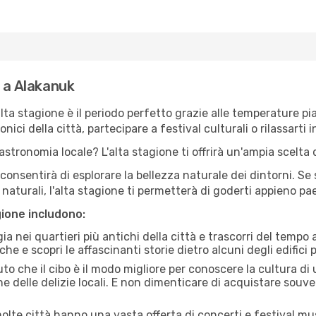
e a Alakanuk
'alta stagione è il periodo perfetto grazie alle temperature p
ici della città, partecipare a festival culturali o rilassarti i
stronomia locale? L'alta stagione ti offrirà un'ampia scelta di
i consentirà di esplorare la bellezza naturale dei dintorni. Se
e naturali, l'alta stagione ti permetterà di goderti appieno p
gione includono:
a nei quartieri più antichi della città e trascorri del tempo
he e scopri le affascinanti storie dietro alcuni degli edifici pi
uto che il cibo è il modo migliore per conoscere la cultura di
e delle delizie locali. E non dimenticare di acquistare souve
lte città hanno una vasta offerta di concerti e festival musi