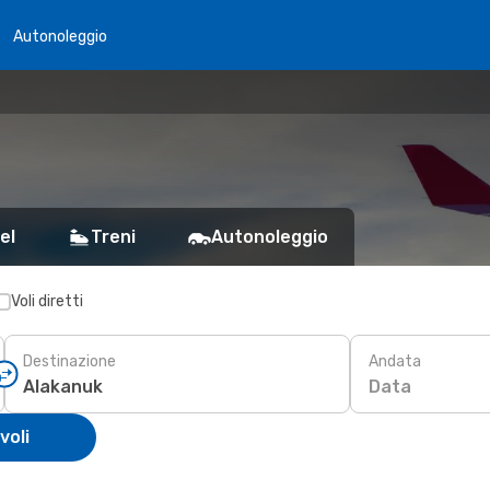
Autonoleggio
el
Treni
Autonoleggio
Voli diretti
Destinazione
Andata
Data
voli