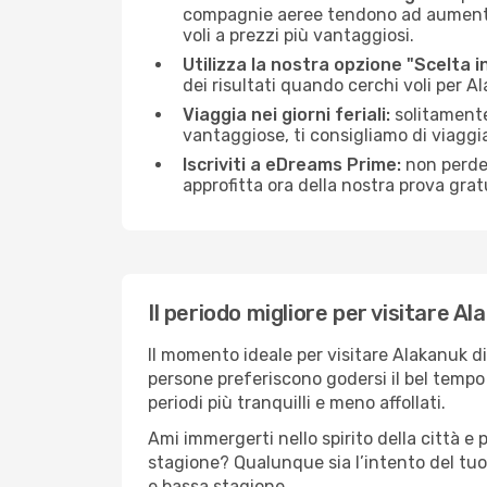
compagnie aeree tendono ad aumentare 
voli a prezzi più vantaggiosi.
Utilizza la nostra opzione "Scelta i
dei risultati quando cerchi voli per A
Viaggia nei giorni feriali:
solitamente,
vantaggiose, ti consigliamo di viaggi
Iscriviti a eDreams Prime:
non perder
approfitta ora della nostra prova gratu
Il periodo migliore per visitare A
Il momento ideale per visitare Alakanuk d
persone preferiscono godersi il bel tempo a
periodi più tranquilli e meno affollati.
Ami immergerti nello spirito della città e p
stagione? Qualunque sia l’intento del tuo
e bassa stagione.