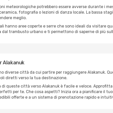
oni meteorologiche potrebbero essere avverse durante i mes
ramica, fotografia o lezioni di danza locale. La bassa stagi
rendere meglio.
cali hanno aree coperte e serre che sono ideali da visitare 
dal trambusto urbano e ti permettono di saperne di più sulla
er Alakanuk
ono diverse città da cui partire per raggiungere Alakanuk. Que
i diretti verso la tua destinazione.
 di queste città verso Alakanuk è facile e veloce. Approfitta
a perfetti per te. Che cosa aspetti? Inizia ora a pianificare il 
dibili offerte e a un sistema di prenotazione rapido e intuiti