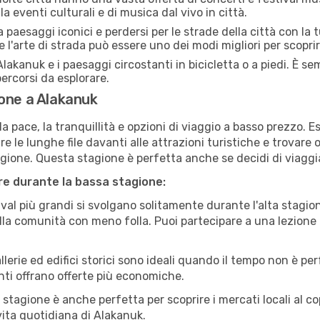
a eventi culturali e di musica dal vivo in città.
paesaggi iconici e perdersi per le strade della città con la
e l'arte di strada può essere uno dei modi migliori per scopri
lakanuk e i paesaggi circostanti in bicicletta o a piedi. È 
 percorsi da esplorare.
ione a Alakanuk
a pace, la tranquillità e opzioni di viaggio a basso prezzo. 
 le lunghe file davanti alle attrazioni turistiche e trovare o
agione. Questa stagione è perfetta anche se decidi di viaggi
are durante la bassa stagione:
val più grandi si svolgano solitamente durante l'alta stagio
sulla comunità con meno folla. Puoi partecipare a una lezione 
lerie ed edifici storici sono ideali quando il tempo non è p
ti offrano offerte più economiche.
 stagione è anche perfetta per scoprire i mercati locali al c
 vita quotidiana di Alakanuk.