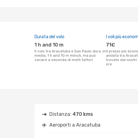
Durata del volo
I voli più econom
1 h and 10 m
71€
Il volo tra Aracatuba e Sao Paulo dura, in
Il prezzo più economico per un volo solo
media, 1 h and 10 m minuti, ma può
andata tra Aracat
variare a seconda di molti fattori
trovato dai nostri 
ore
Distanza:
470 kms
Aeroporti a Aracatuba