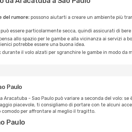
o da Aracatuba a Sao Paulo
ne del rumore:
possono aiutarti a creare un ambiente più tran
a può essere particolarmente secca, quindi assicurati di bere 
pensa allo spazio per le gambe e alla vicinanza ai servizi a 
igienici potrebbe essere una buona idea.
:
durante il volo alzati per sgranchire le gambe in modo da m
ao Paulo
ta Aracatuba - Sao Paulo può variare a seconda del volo: se è
iaggio piacevole, ti consigliamo di portare con te alcuni acc
o comodo per affrontare al meglio il tragitto.
ao Paulo