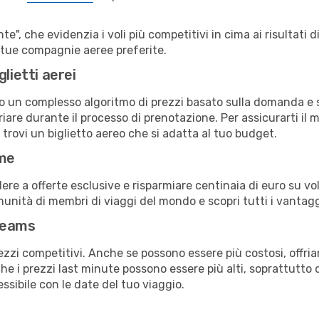
e", che evidenzia i voli più competitivi in cima ai risultati di
le tue compagnie aeree preferite.
lietti aerei
ndo un complesso algoritmo di prezzi basato sulla domanda e su
are durante il processo di prenotazione. Per assicurarti il mi
trovi un biglietto aereo che si adatta al tuo budget.
ime
a offerte esclusive e risparmiare centinaia di euro su voli
omunità di membri di viaggi del mondo e scopri tutti i vantag
reams
ezzi competitivi. Anche se possono essere più costosi, offr
che i prezzi last minute possono essere più alti, soprattutto 
lessibile con le date del tuo viaggio.