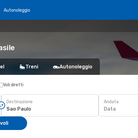
Autonoleggio
asile
el
Treni
Autonoleggio
Voli diretti
Destinazione
Andata
Data
voli