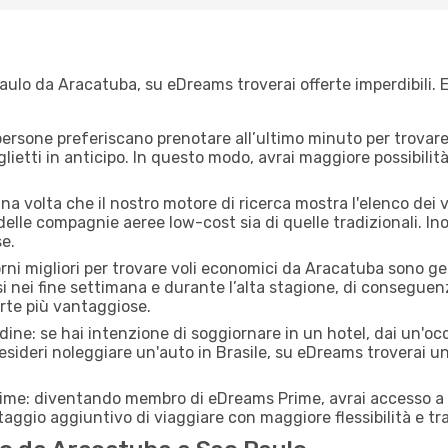
ulo da Aracatuba, su eDreams troverai offerte imperdibili. E
ersone preferiscano prenotare all’ultimo minuto per trovare 
lietti in anticipo. In questo modo, avrai maggiore possibilit
a volta che il nostro motore di ricerca mostra l'elenco dei v
 delle compagnie aeree low-cost sia di quelle tradizionali. Inol
e.
orni migliori per trovare voli economici da Aracatuba sono g
si nei fine settimana e durante l’alta stagione, di consegue
erte più vantaggiose.
adine: se hai intenzione di soggiornare in un hotel, dai un'o
sideri noleggiare un'auto in Brasile, su eDreams troverai un
rime: diventando membro di eDreams Prime, avrai accesso a f
taggio aggiuntivo di viaggiare con maggiore flessibilità e tra