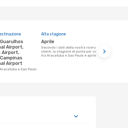
destinazione
Alta stagione
Compagnie 
questa tra
aprile
Gol
al Airport,
Secondo i dati della nostra ricerca
clienti, la stagione di punta per volare
Airport,
Le compagnie aeree che volano tra
tra Aracatuba e Sao Paulo è aprile .
Aracatuba e
/Campinas
al Airport
 Aracatuba a Sao Paulo