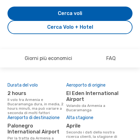
Cerca voli
Cerca Volo + Hotel
Giorni più economici
FAQ
Durata del volo
Aeroporto di origine
Pre
2 hours
El Eden International
14
Airport
Il volo tra Armenia e
Il prezzo medio di un volo
Bucaramanga dura, in media, 2
Arm
Volando da Armenia a
hours minuti, ma può variare a
eDr
Bucaramanga
seconda di molti fattori
base
Aeroporto di destinazione
Alta stagione
mes
Palonegro
aprile
International Airport
Secondo i dati della nostra
ricerca clienti, la stagione di
Per la tratta da Armenia a