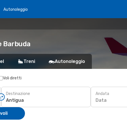
Autonoleggio
 e Barbuda
el
Treni
Autonoleggio
Voli diretti
Destinazione
Andata
Data
voli