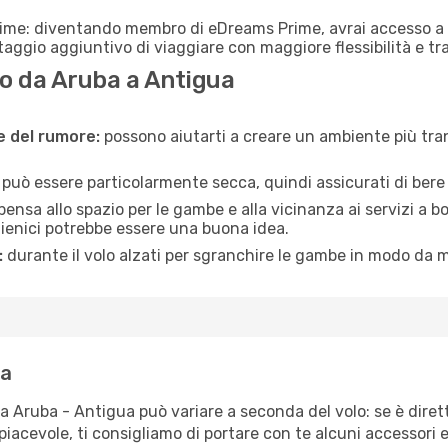
rime: diventando membro di eDreams Prime, avrai accesso a f
taggio aggiuntivo di viaggiare con maggiore flessibilità e tra
o da Aruba a Antigua
ne del rumore:
possono aiutarti a creare un ambiente più tran
a può essere particolarmente secca, quindi assicurati di bere 
pensa allo spazio per le gambe e alla vicinanza ai servizi a 
igienici potrebbe essere una buona idea.
:
durante il volo alzati per sgranchire le gambe in modo da m
ua
ta Aruba - Antigua può variare a seconda del volo: se è diret
iacevole, ti consigliamo di portare con te alcuni accessori e