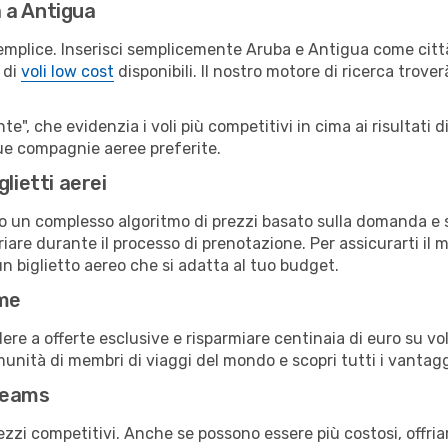
 a Antigua
emplice. Inserisci semplicemente Aruba e Antigua come città
 di
voli low cost
disponibili. Il nostro motore di ricerca troverà
e", che evidenzia i voli più competitivi in cima ai risultati di
 tue compagnie aeree preferite.
lietti aerei
ndo un complesso algoritmo di prezzi basato sulla domanda e su
are durante il processo di prenotazione. Per assicurarti il m
n biglietto aereo che si adatta al tuo budget.
ime
a offerte esclusive e risparmiare centinaia di euro su voli
omunità di membri di viaggi del mondo e scopri tutti i vantag
reams
ezzi competitivi. Anche se possono essere più costosi, offr