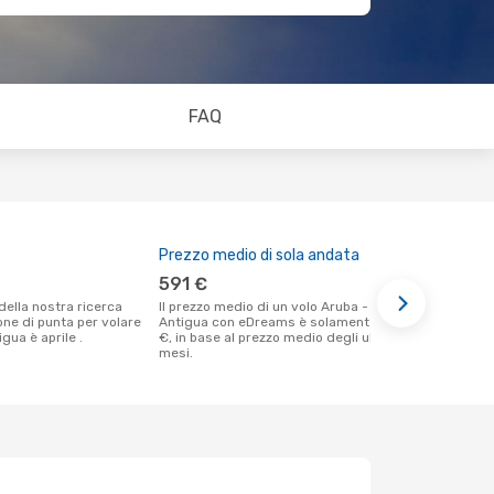
FAQ
Prezzo medio di sola andata
Il miglior
591 €
agosto
Il prezzo medio di un volo Aruba -
Secondo i nostri dati reali agosto è il
ione di punta per volare
Antigua con eDreams è solamente 591
momento più
gua è aprile .
€, in base al prezzo medio degli ultimi
un volo per 
mesi.