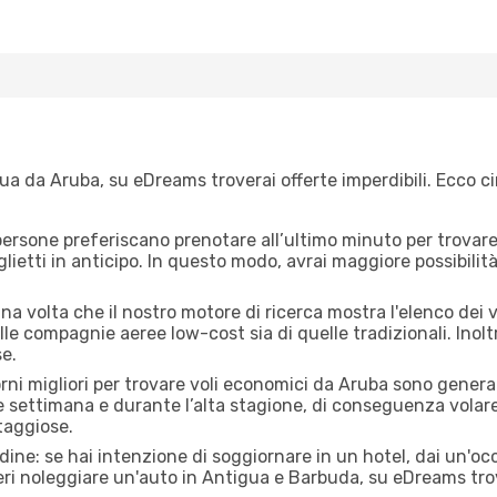
a da Aruba, su eDreams troverai offerte imperdibili. Ecco ci
ersone preferiscano prenotare all’ultimo minuto per trovare 
lietti in anticipo. In questo modo, avrai maggiore possibilit
a volta che il nostro motore di ricerca mostra l'elenco dei vo
lle compagnie aeree low-cost sia di quelle tradizionali. Inoltre
e.
orni migliori per trovare voli economici da Aruba sono general
e settimana e durante l’alta stagione, di conseguenza volar
taggiose.
adine: se hai intenzione di soggiornare in un hotel, dai un'o
eri noleggiare un'auto in Antigua e Barbuda, su eDreams tro