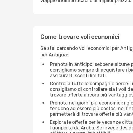
viaggio indimenticabile al miglior prezzo.
Come trovare voli economici
Se stai cercando voli economici per Antigu
per Antigua:
Prenota in anticipo: sebbene alcune p
consigliamo sempre di acquistare i big
assicurarti sconti limitati.
Controlla tutte le compagnie aeree: un
consigliamo di controllare sia i voli de
trovare offerte ancora più vantaggios
Prenota nei giorni più economici: i gi
tendono ad essere più costosi nei fin
permetterà di trovare offerte più van
Esplora le offerte per le vacanze citt
fuoriporta da Aruba. Se invece desid