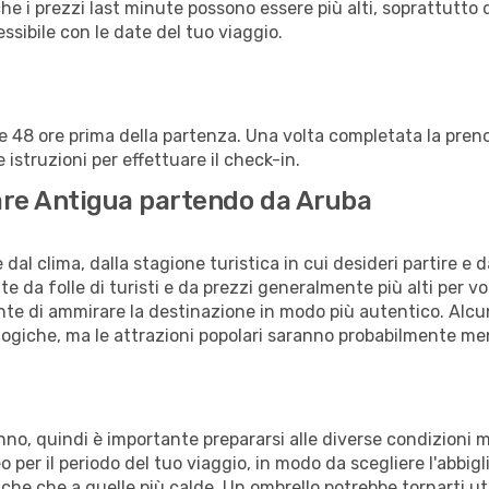
che i prezzi last minute possono essere più alti, soprattutto 
lessibile con le date del tuo viaggio.
alle 48 ore prima della partenza. Una volta completata la pr
istruzioni per effettuare il check-in.
itare Antigua partendo da Aruba
al clima, dalla stagione turistica in cui desideri partire e 
e da folle di turisti e da prezzi generalmente più alti per voli
sente di ammirare la destinazione in modo più autentico. Alcu
logiche, ma le attrazioni popolari saranno probabilmente me
anno, quindi è importante prepararsi alle diverse condizioni 
teo per il periodo del tuo viaggio, in modo da scegliere l'abbi
sche che a quelle più calde. Un ombrello potrebbe tornarti uti