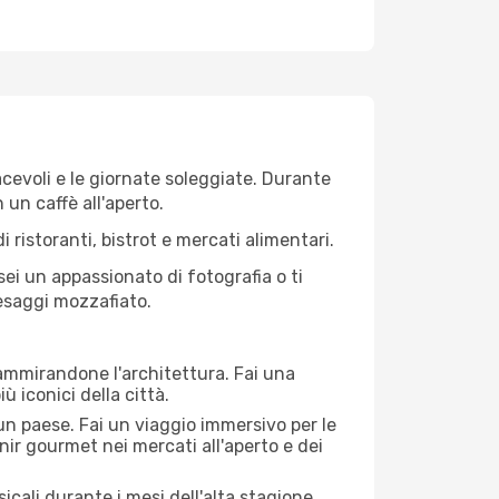
iacevoli e le giornate soleggiate. Durante
n un caffè all'aperto.
 ristoranti, bistrot e mercati alimentari.
 sei un appassionato di fotografia o ti
aesaggi mozzafiato.
 ammirandone l'architettura. Fai una
ù iconici della città.
 un paese. Fai un viaggio immersivo per le
nir gourmet nei mercati all'aperto e dei
cali durante i mesi dell'alta stagione.