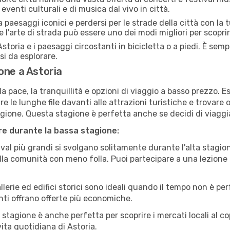
 eventi culturali e di musica dal vivo in città.
paesaggi iconici e perdersi per le strade della città con la
e l'arte di strada può essere uno dei modi migliori per scopri
storia e i paesaggi circostanti in bicicletta o a piedi. È se
rsi da esplorare.
one a Astoria
a pace, la tranquillità e opzioni di viaggio a basso prezzo. 
 le lunghe file davanti alle attrazioni turistiche e trovare o
agione. Questa stagione è perfetta anche se decidi di viaggi
are durante la bassa stagione:
val più grandi si svolgano solitamente durante l'alta stagio
sulla comunità con meno folla. Puoi partecipare a una lezione 
lerie ed edifici storici sono ideali quando il tempo non è p
ti offrano offerte più economiche.
 stagione è anche perfetta per scoprire i mercati locali al c
 vita quotidiana di Astoria.