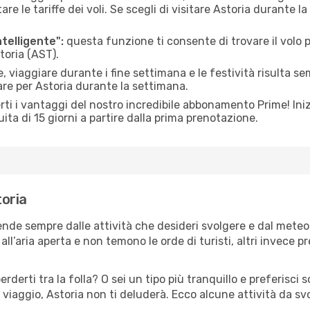
le tariffe dei voli. Se scegli di visitare Astoria durante la
ntelligente":
questa funzione ti consente di trovare il volo
toria (AST).
 viaggiare durante i fine settimana e le festività risulta se
are per Astoria durante la settimana.
ti i vantaggi del nostro incredibile abbonamento Prime! Inizi
ita di 15 giorni a partire dalla prima prenotazione.
toria
pende sempre dalle attività che desideri svolgere e dal mete
ll’aria aperta e non temono le orde di turisti, altri invece p
erderti tra la folla? O sei un tipo più tranquillo e preferisci
viaggio, Astoria non ti deluderà. Ecco alcune attività da sv