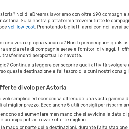
er Astoria? Noi di eDreams lavoriamo con oltre 690 compagnie
 per Astoria. Sulla nostra piattaforma troverai tutte le compa
loce
voli low cost
. Prenotando biglietti aerei con noi, avrai ac
 di una vera e propria vacanza? Non ti preoccupare: qualsias
tra ampia rete di compagnie aeree e fornitori di viaggi, ti of
, trasferimenti aeroportuali o navette.
gio? Continua a leggere per scoprire quali attività svolgere a
o questa destinazione e fai tesoro di alcuni nostri consigli 
fferte di volo per Astoria
 voli semplice ed economica offrendoti una vasta gamma di 
 al miglior prezzo. Ecco anche 5 utili consigli per risparmiar
 tendono ad aumentare man mano che si avvicina la data di p
in anticipo potrai trovare offerte migliori.
 la maggior parte delle destinazioni, durante l’alta stagione o 