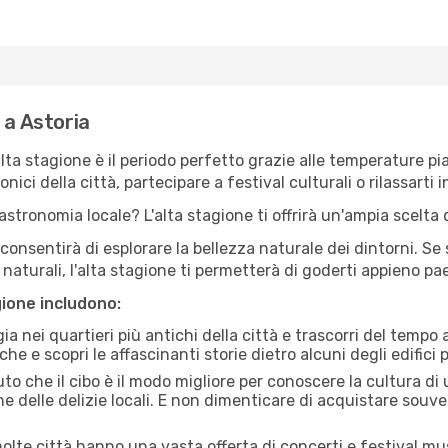
 a Astoria
'alta stagione è il periodo perfetto grazie alle temperature p
ici della città, partecipare a festival culturali o rilassarti i
stronomia locale? L'alta stagione ti offrirà un'ampia scelta di
i consentirà di esplorare la bellezza naturale dei dintorni. Se
e naturali, l'alta stagione ti permetterà di goderti appieno p
gione includono:
a nei quartieri più antichi della città e trascorri del tempo
he e scopri le affascinanti storie dietro alcuni degli edifici pi
uto che il cibo è il modo migliore per conoscere la cultura di
e delle delizie locali. E non dimenticare di acquistare souve
lte città hanno una vasta offerta di concerti e festival musi