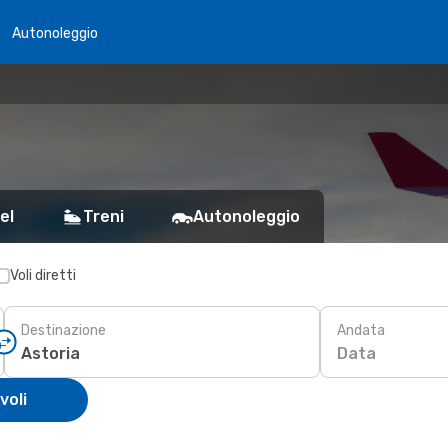
Autonoleggio
el
Treni
Autonoleggio
Voli diretti
Destinazione
Andata
Data
voli