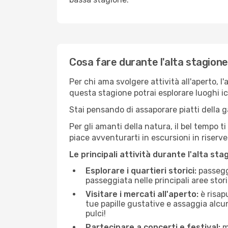
Cosa fare durante l'alta stagione
Per chi ama svolgere attività all'aperto, l
questa stagione potrai esplorare luoghi icon
Stai pensando di assaporare piatti della ga
Per gli amanti della natura, il bel tempo t
piace avventurarti in escursioni in riserv
Le principali attività durante l'alta sta
Esplorare i quartieri storici:
passeggi
passeggiata nelle principali aree storic
Visitare i mercati all'aperto:
è risap
tue papille gustative e assaggia alcun
pulci!
Partecipare a concerti e festival:
mo