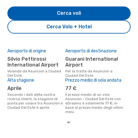
Cerca voli
Cerca Volo + Hotel
Aeroporto di origine
Aeroporto di destinazione
Il 
pre
Silvio Pettirossi
Guarani International
m
International Airport
Airport
Secondo i nostri dati reali marzo
Volando da Asuncion a Ciudad
Per la tratta da Asuncion a
è il
Del Este
Ciudad Del Este
pren
Alta stagione
Prezzo medio di sola andata
Est
aprile
77 €
Secondo i dati della nostra
Il prezzo medio di un volo
ricerca clienti, la stagione di
Asuncion - Ciudad Del Este con
punta per volare tra Asuncion e
eDreams è solamente 77 €, in
Ciudad Del Este è aprile .
base al prezzo medio degli ultimi
mesi.