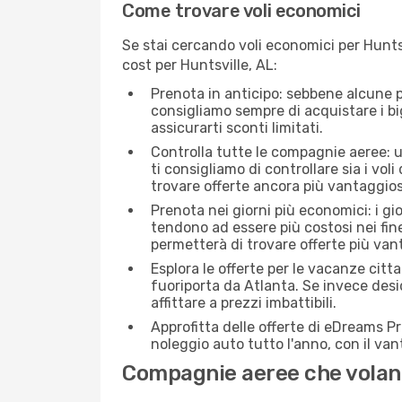
Come trovare voli economici
Se stai cercando voli economici per Huntsv
cost per Huntsville, AL:
Prenota in anticipo: sebbene alcune p
consigliamo sempre di acquistare i big
assicurarti sconti limitati.
Controlla tutte le compagnie aeree: un
ti consigliamo di controllare sia i voli
trovare offerte ancora più vantaggios
Prenota nei giorni più economici: i gi
tendono ad essere più costosi nei fin
permetterà di trovare offerte più van
Esplora le offerte per le vacanze citt
fuoriporta da Atlanta. Se invece desi
affittare a prezzi imbattibili.
Approfitta delle offerte di eDreams P
noleggio auto tutto l'anno, con il van
Compagnie aeree che volano