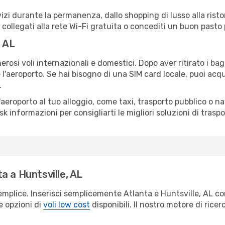
izi durante la permanenza, dallo shopping di lusso alla risto
e collegati alla rete Wi-Fi gratuita o concediti un buon pasto 
, AL
erosi voli internazionali e domestici. Dopo aver ritirato i ba
 l'aeroporto. Se hai bisogno di una SIM card locale, puoi acqu
.
all'aeroporto al tuo alloggio, come taxi, trasporto pubblico o n
sk informazioni per consigliarti le migliori soluzioni di traspo
a a Huntsville, AL
emplice. Inserisci semplicemente Atlanta e Huntsville, AL co
le opzioni di
voli low cost
disponibili. Il nostro motore di ricer