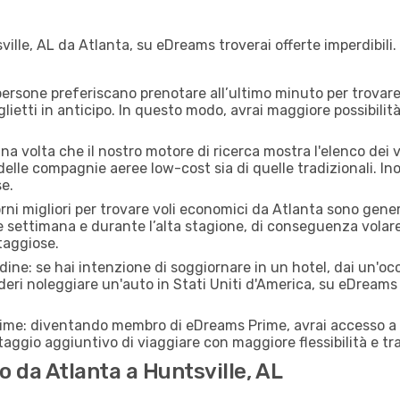
ille, AL da Atlanta, su eDreams troverai offerte imperdibili.
ersone preferiscano prenotare all’ultimo minuto per trovare 
lietti in anticipo. In questo modo, avrai maggiore possibilit
a volta che il nostro motore di ricerca mostra l'elenco dei vo
 delle compagnie aeree low-cost sia di quelle tradizionali. Inol
e.
orni migliori per trovare voli economici da Atlanta sono gener
e settimana e durante l’alta stagione, di conseguenza volar
taggiose.
adine: se hai intenzione di soggiornare in un hotel, dai un'o
deri noleggiare un'auto in Stati Uniti d'America, su eDreams
rime: diventando membro di eDreams Prime, avrai accesso a f
taggio aggiuntivo di viaggiare con maggiore flessibilità e tra
 da Atlanta a Huntsville, AL