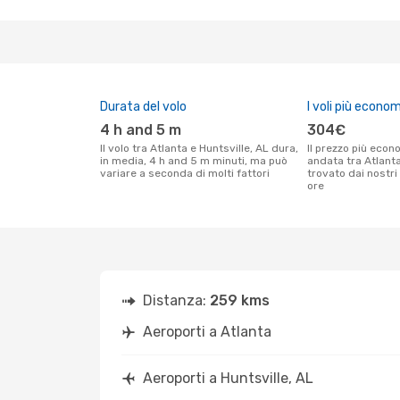
Durata del volo
I voli più econom
4 h and 5 m
304€
Il volo tra Atlanta e Huntsville, AL dura,
Il prezzo più economico per un volo solo
in media, 4 h and 5 m minuti, ma può
andata tra Atlanta
variare a seconda di molti fattori
trovato dai nostri 
ore
Distanza:
259 kms
Aeroporti a Atlanta
Aeroporti a Huntsville, AL