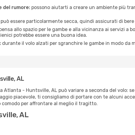
ne del rumore:
possono aiutarti a creare un ambiente più tran
a può essere particolarmente secca, quindi assicurati di bere 
pensa allo spazio per le gambe e alla vicinanza ai servizi a 
igienici potrebbe essere una buona idea.
:
durante il volo alzati per sgranchire le gambe in modo da m
ville, AL
ta Atlanta - Huntsville, AL può variare a seconda del volo: se
iaggio piacevole, ti consigliamo di portare con te alcuni acc
o comodo per affrontare al meglio il tragitto.
ville, AL