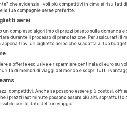
e", che evidenzia i voli più competitivi in cima ai risultati di
 delle tue compagnie aeree preferite.
lietti aerei
ndo un complesso algoritmo di prezzi basato sulla domanda e su
are durante il processo di prenotazione. Per assicurarti il mi
n appena trovi un biglietto aereo che si adatta al tuo budget
ime
a offerte esclusive e risparmiare centinaia di euro su voli
omunità di membri di viaggi del mondo e scopri tutti i vantag
reams
ezzi competitivi. Anche se possono essere più costosi, offr
che i prezzi last minute possono essere più alti, soprattutto 
lessibile con le date del tuo viaggio.