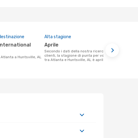
destinazione
Alta stagione
Prezzo med
aprile
544 €
Secondo i dati della nostra ricerca
Il prezzo medio di un volo Atlanta -
clienti, la stagione di punta per volare
Huntsville,
a Atlanta a Huntsville, AL
tra Atlanta e Huntsville, AL è aprile .
544 €, in ba
ultimi mesi.