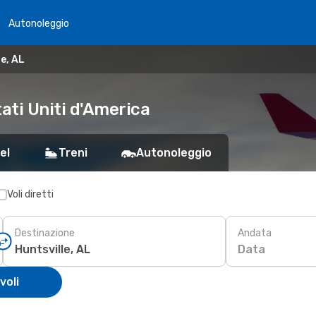
Autonoleggio
le, AL
tati Uniti d'America
el
Treni
Autonoleggio
Voli diretti
Destinazione
Andata
Data
voli