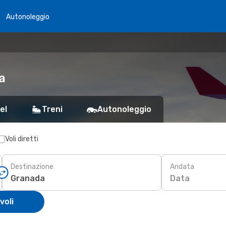
Autonoleggio
a
el
Treni
Autonoleggio
Voli diretti
Destinazione
Andata
Data
voli