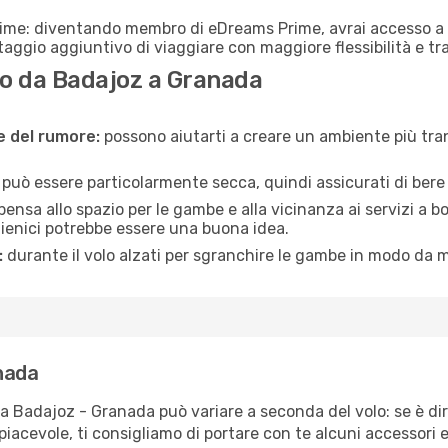
rime: diventando membro di eDreams Prime, avrai accesso a f
taggio aggiuntivo di viaggiare con maggiore flessibilità e tra
o da Badajoz a Granada
ne del rumore:
possono aiutarti a creare un ambiente più tran
a può essere particolarmente secca, quindi assicurati di bere 
pensa allo spazio per le gambe e alla vicinanza ai servizi a 
igienici potrebbe essere una buona idea.
:
durante il volo alzati per sgranchire le gambe in modo da m
nada
ta Badajoz - Granada può variare a seconda del volo: se è dir
iacevole, ti consigliamo di portare con te alcuni accessori e