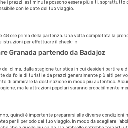
che i prezzi last minute possono essere più alti, soprattutto 
lessibile con le date del tuo viaggio.
alle 48 ore prima della partenza. Una volta completata la pr
istruzioni per effettuare il check-in.
itare Granada partendo da Badajoz
al clima, dalla stagione turistica in cui desideri partire e 
e da folle di turisti e da prezzi generalmente più alti per voli
sente di ammirare la destinazione in modo più autentico. Alcu
logiche, ma le attrazioni popolari saranno probabilmente me
anno, quindi è importante prepararsi alle diverse condizioni
meteo per il periodo del tuo viaggio, in modo da scegliere l'ab
sche che a quelle più calde. Un ombrello potrebbe tornarti uti