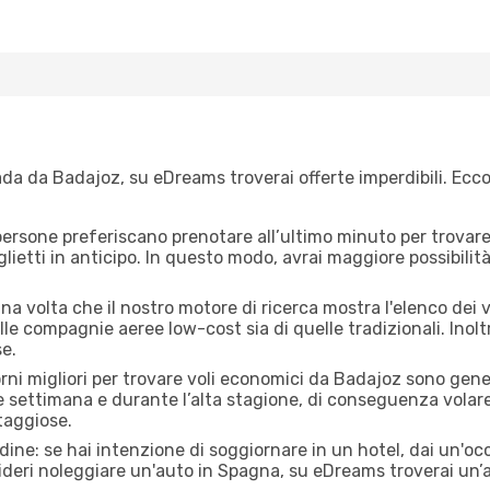
da da Badajoz, su eDreams troverai offerte imperdibili. Ecco
ersone preferiscano prenotare all’ultimo minuto per trovare 
lietti in anticipo. In questo modo, avrai maggiore possibilit
a volta che il nostro motore di ricerca mostra l'elenco dei v
lle compagnie aeree low-cost sia di quelle tradizionali. Inoltre
e.
orni migliori per trovare voli economici da Badajoz sono gener
e settimana e durante l’alta stagione, di conseguenza volar
taggiose.
adine: se hai intenzione di soggiornare in un hotel, dai un'o
deri noleggiare un'auto in Spagna, su eDreams troverai un’a