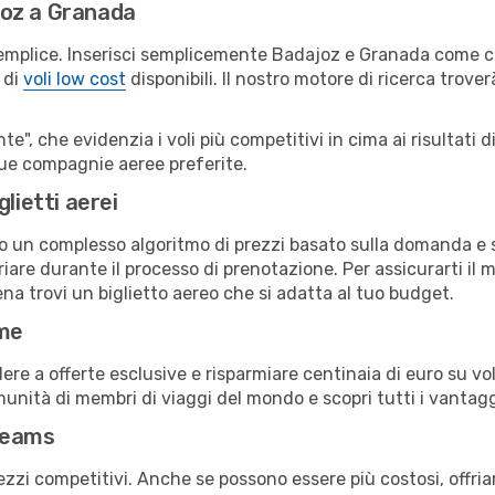
joz a Granada
emplice. Inserisci semplicemente Badajoz e Granada come cit
 di
voli low cost
disponibili. Il nostro motore di ricerca troverà
e", che evidenzia i voli più competitivi in cima ai risultati di
 tue compagnie aeree preferite.
lietti aerei
ndo un complesso algoritmo di prezzi basato sulla domanda e su
are durante il processo di prenotazione. Per assicurarti il mi
na trovi un biglietto aereo che si adatta al tuo budget.
ime
a offerte esclusive e risparmiare centinaia di euro su voli
omunità di membri di viaggi del mondo e scopri tutti i vantag
reams
ezzi competitivi. Anche se possono essere più costosi, offr