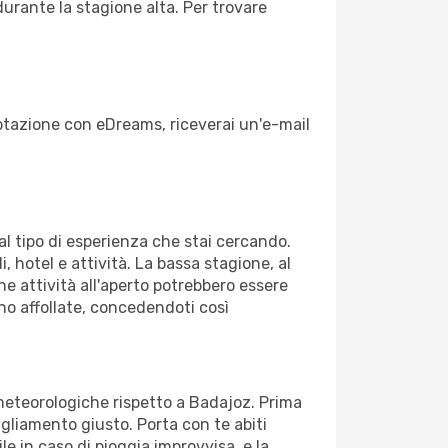
durante la stagione alta. Per trovare
enotazione con eDreams, riceverai un'e-mail
dal tipo di esperienza che stai cercando.
, hotel e attività. La bassa stagione, al
ne attività all'aperto potrebbero essere
no affollate, concedendoti così
 meteorologiche rispetto a Badajoz. Prima
bigliamento giusto. Porta con te abiti
le in caso di pioggia improvvisa, e la