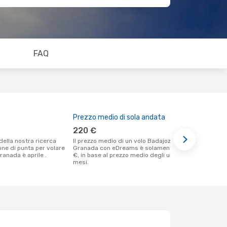
FAQ
Prezzo medio di sola andata
Il miglior
220 €
settemb
Il prezzo medio di un volo Badajoz -
Secondo i nostri dati reali aprile è il
ione di punta per volare
Granada con eDreams è solamente 220
momento più
ranada è aprile .
€, in base al prezzo medio degli ultimi
un volo per
mesi.
Badajoz