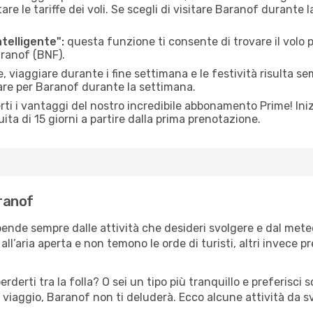
le tariffe dei voli. Se scegli di visitare Baranof durante 
ntelligente":
questa funzione ti consente di trovare il volo
aranof (BNF).
 viaggiare durante i fine settimana e le festività risulta se
are per Baranof durante la settimana.
ti i vantaggi del nostro incredibile abbonamento Prime! Inizi
ita di 15 giorni a partire dalla prima prenotazione.
aranof
pende sempre dalle attività che desideri svolgere e dal met
ll’aria aperta e non temono le orde di turisti, altri invece p
erderti tra la folla? O sei un tipo più tranquillo e preferisci
 viaggio, Baranof non ti deluderà. Ecco alcune attività da s