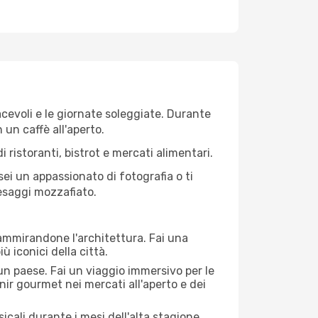
iacevoli e le giornate soleggiate. Durante
n un caffè all'aperto.
 ristoranti, bistrot e mercati alimentari.
 sei un appassionato di fotografia o ti
aesaggi mozzafiato.
 ammirandone l'architettura. Fai una
ù iconici della città.
 un paese. Fai un viaggio immersivo per le
nir gourmet nei mercati all'aperto e dei
cali durante i mesi dell'alta stagione.