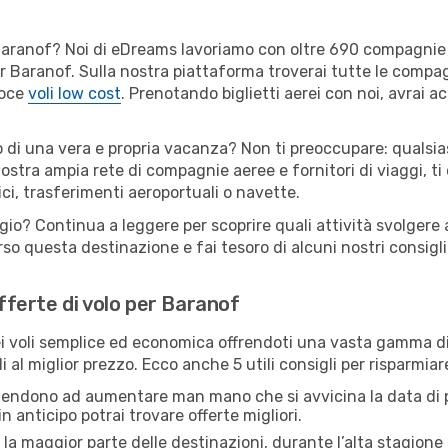
er Baranof? Noi di eDreams lavoriamo con oltre 690 compagni
 per Baranof. Sulla nostra piattaforma troverai tutte le comp
loce
voli low cost
. Prenotando biglietti aerei con noi, avrai ac
o di una vera e propria vacanza? Non ti preoccupare: qualsias
nostra ampia rete di compagnie aeree e fornitori di viaggi, ti
ci, trasferimenti aeroportuali o navette.
ggio? Continua a leggere per scoprire quali attività svolgere 
o questa destinazione e fai tesoro di alcuni nostri consigli 
offerte di volo per Baranof
 voli semplice ed economica offrendoti una vasta gamma di 
i al miglior prezzo. Ecco anche 5 utili consigli per risparmia
 tendono ad aumentare man mano che si avvicina la data di p
in anticipo potrai trovare offerte migliori.
 la maggior parte delle destinazioni, durante l’alta stagione o 