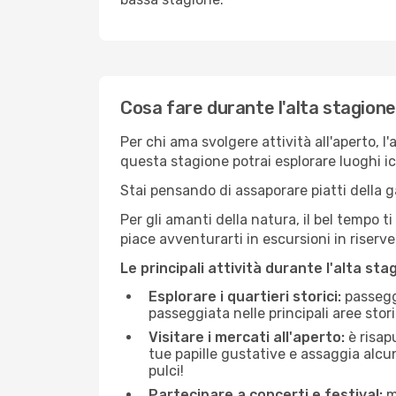
Cosa fare durante l'alta stagion
Per chi ama svolgere attività all'aperto, l
questa stagione potrai esplorare luoghi icon
Stai pensando di assaporare piatti della ga
Per gli amanti della natura, il bel tempo t
piace avventurarti in escursioni in riserv
Le principali attività durante l'alta sta
Esplorare i quartieri storici:
passeggi
passeggiata nelle principali aree storic
Visitare i mercati all'aperto:
è risap
tue papille gustative e assaggia alcun
pulci!
Partecipare a concerti e festival:
mo