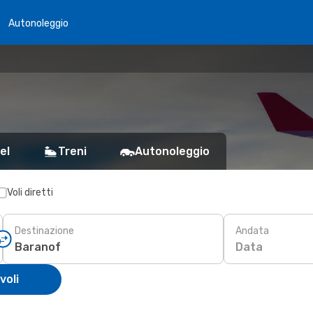
Autonoleggio
el
Treni
Autonoleggio
Voli diretti
Destinazione
Andata
Data
voli