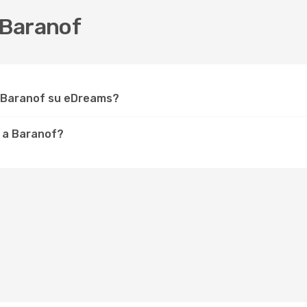
 Baranof
r Baranof su eDreams?
e a Baranof?