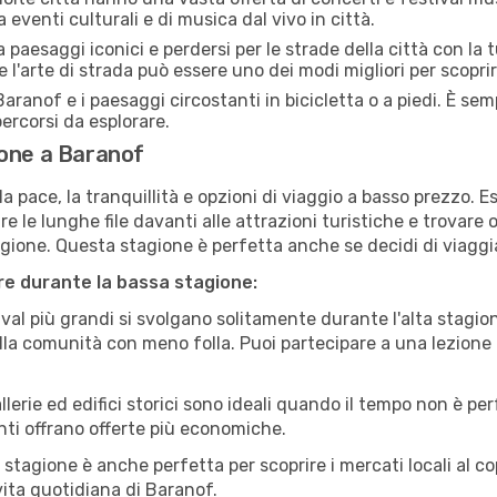
 eventi culturali e di musica dal vivo in città.
paesaggi iconici e perdersi per le strade della città con la
e l'arte di strada può essere uno dei modi migliori per scopri
aranof e i paesaggi circostanti in bicicletta o a piedi. È s
 percorsi da esplorare.
ione a Baranof
a pace, la tranquillità e opzioni di viaggio a basso prezzo. 
 le lunghe file davanti alle attrazioni turistiche e trovare o
agione. Questa stagione è perfetta anche se decidi di viaggi
are durante la bassa stagione:
val più grandi si svolgano solitamente durante l'alta stagio
sulla comunità con meno folla. Puoi partecipare a una lezione 
lerie ed edifici storici sono ideali quando il tempo non è p
ti offrano offerte più economiche.
 stagione è anche perfetta per scoprire i mercati locali al c
 vita quotidiana di Baranof.