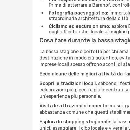
Prima di atterrare a Baranof, controlla
Fotografia paesaggistica:
immortala 
straordinaria architettura della città 
Ciclismo ed escursionismo:
esplora B
dagli uffici turistici locali sui migliori
Cosa fare durante la bassa stag
La bassa stagione è perfetta per chi ama l
destinazione in modo più autentico, evitare
imprese locali spesso offrono sconti di st
Ecco alcune delle migliori attività da f
Scopri le tradizioni locali:
sebbene i festi
celebrazioni più piccoli e più incentrati 
un'esperienza più personale.
Visita le attrazioni al coperto:
musei, gal
abbastanza comune che questi stabilimen
Esplora lo shopping stagionale:
la bassa
unici, assaggiare il cibo locale e vivere la