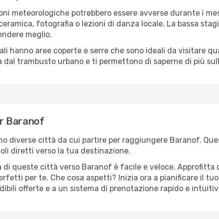
oni meteorologiche potrebbero essere avverse durante i mes
ramica, fotografia o lezioni di danza locale. La bassa stagi
rendere meglio.
cali hanno aree coperte e serre che sono ideali da visitare 
dal trambusto urbano e ti permettono di saperne di più sulla
er Baranof
ono diverse città da cui partire per raggiungere Baranof. Ques
i diretti verso la tua destinazione.
 di queste città verso Baranof è facile e veloce. Approfitta 
a perfetti per te. Che cosa aspetti? Inizia ora a pianificare il 
ibili offerte e a un sistema di prenotazione rapido e intuitiv