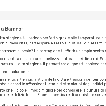
e a Baranof
'alta stagione è il periodo perfetto grazie alle temperature p
ici della città, partecipare a festival culturali o rilassarti i
stronomia locale? L'alta stagione ti offrirà un'ampia scelta di
i consentirà di esplorare la bellezza naturale dei dintorni. Se
e naturali, l'alta stagione ti permetterà di goderti appieno p
gione includono:
a nei quartieri più antichi della città e trascorri del tempo
he e scopri le affascinanti storie dietro alcuni degli edifici pi
uto che il cibo è il modo migliore per conoscere la cultura di
e delle delizie locali. E non dimenticare di acquistare souve
lte città hanno una vasta offerta di concerti e festival musi