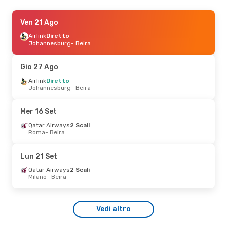
Dom 16 Ago
Ven 21 Ago
- Mar 25 Ago
Ethiopian Airlines
Airlink
Diretto
1 Scalo
Milano
Johannesburg
- Beira
- Beira
Airlink
2 Scali
Beira
- Milano
Gio 27 Ago
Airlink
Diretto
Johannesburg
- Beira
Mer 16 Set
Qatar Airways
2 Scali
Roma
- Beira
Lun 21 Set
Qatar Airways
2 Scali
Milano
- Beira
Vedi altro