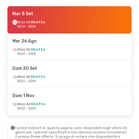
Gio 10 Set
Mar 8 Set
- Dom 13 Set
Wizz Air
Wizz Air
Diretto
Diretto
BGO
BGO
- GDN
- GDN
Wizz Air
Diretto
GDN
- BGO
Mer 26 Ago
Gio 1 Ott
Wizz Air
- Dom 4 Ott
Diretto
BGO
- GDN
Lot Polish Airlines
Diretto
BGO
- GDN
Wizz Air
Diretto
Dom 20 Set
GDN
- BGO
Wizz Air
Diretto
BGO
- GDN
Mer 14 Ott
- Sab 17 Ott
Wizz Air
Diretto
Dom 1 Nov
BGO
- GDN
Klm Royal Dutch Airlines
Wizz Air
Diretto
1 Scalo
BGO
- GDN
GDN
- BGO
I prezzi indicati in questa pagina sono disponibili negli ultimi 20
giorni per i periodi specificati e non devono essere considerati
il ​​prezzo finale offerto. Si prega di notare che disponibilità e