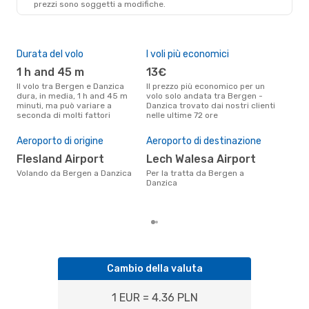
prezzi sono soggetti a modifiche.
Durata del volo
I voli più economici
Alt
1 h and 45 m
13€
ap
Il volo tra Bergen e Danzica
Il prezzo più economico per un
Secondo i dati della nostra
dura, in media, 1 h and 45 m
volo solo andata tra Bergen -
rice
minuti, ma può variare a
Danzica trovato dai nostri clienti
punt
seconda di molti fattori
nelle ultime 72 ore
Danz
Pre
Aeroporto di origine
Aeroporto di destinazione
63
Flesland Airport
Lech Walesa Airport
Il prezzo medio di un volo
Ber
Volando da Bergen a Danzica
Per la tratta da Bergen a
sola
Danzica
prez
Cambio della valuta
1 EUR = 4.36 PLN