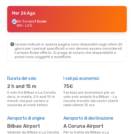
Mar 22 Set
Mer 26 Ago
- Mer 30 Set
Vueling
Air Europa
1 Scalo
1 Scalo
BIO
BIO
- LCG
- LCG
Air Europa
1 Scalo
LCG
- BIO
I prezzi indicati in questa pagina sono disponibili negli ultimi 20
Mar 29 Set
- Mer 30 Set
giorni per i periodi specificati e non devono essere considerati
il ​​prezzo finale offerto. Si prega di notare che disponibilità e
Vueling
1 Scalo
prezzi sono soggetti a modifiche.
BIO
- LCG
Renfe
1 Scalo
LCG
- BIO
Durata del volo
I voli più economici
Alt
2 h and 15 m
75€
ap
Il volo tra Bilbao e La Coruña
Il prezzo più economico per un
Secondo i dati della nostra
dura, in media, 2 h and 15 m
volo solo andata tra Bilbao - La
rice
minuti, ma può variare a
Coruña trovato dai nostri clienti
punt
seconda di molti fattori
nelle ultime 72 ore
Coru
Il 
pre
Aeroporto di origine
Aeroporto di destinazione
s
Bilbao Airport
A Coruna Airport
Secondo i nostri dati reali
Volando da Bilbao a La Coruña
Per la tratta da Bilbao a La
agos