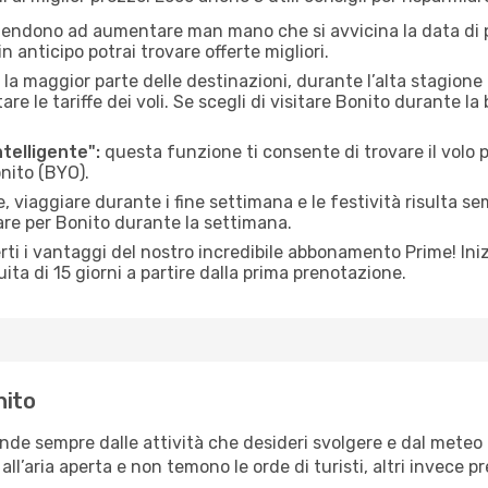
 tendono ad aumentare man mano che si avvicina la data di p
in anticipo potrai trovare offerte migliori.
 la maggior parte delle destinazioni, durante l’alta stagione o 
le tariffe dei voli. Se scegli di visitare Bonito durante la
ntelligente":
questa funzione ti consente di trovare il volo
onito (BYO).
 viaggiare durante i fine settimana e le festività risulta se
are per Bonito durante la settimana.
ti i vantaggi del nostro incredibile abbonamento Prime! Inizi
ita di 15 giorni a partire dalla prima prenotazione.
nito
ende sempre dalle attività che desideri svolgere e dal meteo
ll’aria aperta e non temono le orde di turisti, altri invece p