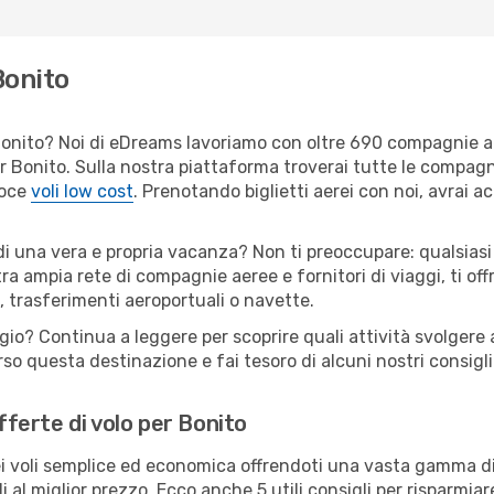
Bonito
er Bonito? Noi di eDreams lavoriamo con oltre 690 compagnie 
 per Bonito. Sulla nostra piattaforma troverai tutte le compag
loce
voli low cost
. Prenotando biglietti aerei con noi, avrai ac
di una vera e propria vacanza? Non ti preoccupare: qualsiasi
tra ampia rete di compagnie aeree e fornitori di viaggi, ti of
, trasferimenti aeroportuali o navette.
gio? Continua a leggere per scoprire quali attività svolgere a
o questa destinazione e fai tesoro di alcuni nostri consigli 
offerte di volo per Bonito
 voli semplice ed economica offrendoti una vasta gamma di 
 al miglior prezzo. Ecco anche 5 utili consigli per risparmiar