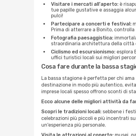
Visitare i mercati all'aperto:
è risap
tue papille gustative e assaggia alcun
pulci!
Partecipare a concerti e festival:
mo
Prima di atterrare a Bonito, controlla 
Fotografia paesaggistica:
immortala 
straordinaria architettura della città 
Ciclismo ed escursionismo:
esplora B
uffici turistici locali sui migliori perco
Cosa fare durante la bassa stagi
La bassa stagione è perfetta per chi ama l
destinazione in modo più autentico, evitare
imprese locali spesso offrono sconti di st
Ecco alcune delle migliori attività da f
Scopri le tradizioni locali:
sebbene i festi
celebrazioni più piccoli e più incentrati 
un'esperienza più personale.
Visita le attrazioni al coperto:
musei, gal