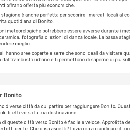
ti offrano offerte più economiche.
 stagione è anche perfetta per scoprire i mercati locali al c
 vita quotidiana di Bonito.
oni meteorologiche potrebbero essere avverse durante i mes
ramica, fotografia o lezioni di danza locale. La bassa stagi
rendere meglio.
cali hanno aree coperte e serre che sono ideali da visitare 
dal trambusto urbano e ti permettono di saperne di più sulla
er Bonito
ono diverse città da cui partire per raggiungere Bonito. Quest
i diretti verso la tua destinazione.
di queste città verso Bonito è facile e veloce. Approfitta d
a perfetti per te. Che cosa aspetti? Inizia ora a pianificare il 