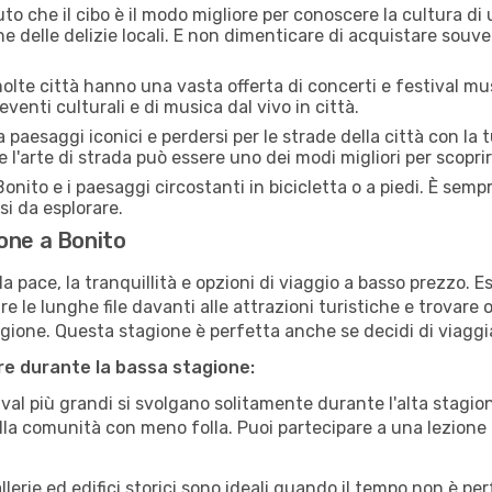
uto che il cibo è il modo migliore per conoscere la cultura di
e delle delizie locali. E non dimenticare di acquistare souve
lte città hanno una vasta offerta di concerti e festival musi
eventi culturali e di musica dal vivo in città.
paesaggi iconici e perdersi per le strade della città con la
e l'arte di strada può essere uno dei modi migliori per scopri
onito e i paesaggi circostanti in bicicletta o a piedi. È sem
rsi da esplorare.
one a Bonito
a pace, la tranquillità e opzioni di viaggio a basso prezzo. 
 le lunghe file davanti alle attrazioni turistiche e trovare o
agione. Questa stagione è perfetta anche se decidi di viaggi
are durante la bassa stagione:
val più grandi si svolgano solitamente durante l'alta stagio
sulla comunità con meno folla. Puoi partecipare a una lezione 
lerie ed edifici storici sono ideali quando il tempo non è p