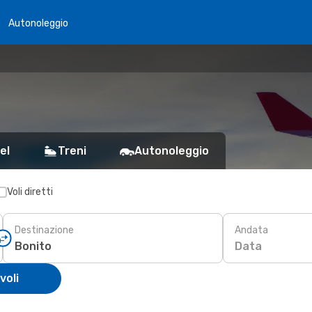
Autonoleggio
el
Treni
Autonoleggio
Voli diretti
Destinazione
Andata
Data
voli