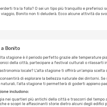
erderti tra la folla? O sei un tipo più tranquillo e preferisci
viaggio, Bonito non ti deluderà. Ecco alcune attività da svo
 a Bonito
'alta stagione è il periodo perfetto grazie alle temperature p
ici della città, partecipare a festival culturali o rilassarti i
stronomia locale? L'alta stagione ti offrirà un'ampia scelta di
i consentirà di esplorare la bellezza naturale dei dintorni. Se
e naturali, l'alta stagione ti permetterà di goderti appieno p
gione includono:
a nei quartieri più antichi della città e trascorri del tempo
he e scopri le affascinanti storie dietro alcuni degli edifici pi