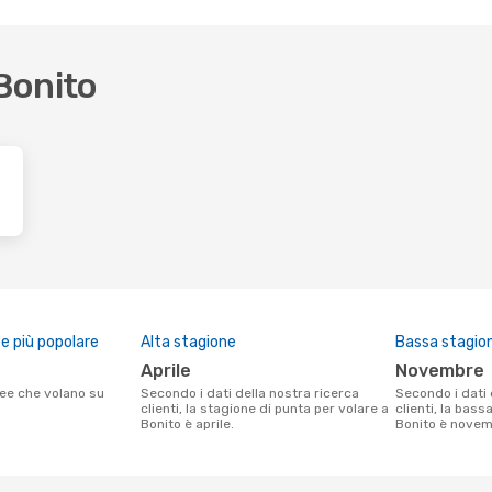
 Bonito
 più popolare
Alta stagione
Bassa stagio
aprile
novembre
Secondo i dati della nostra ricerca
Secondo i dati della nostra ricerca
clienti, la stagione di punta per volare a
clienti, la bass
Bonito è aprile.
Bonito è novem