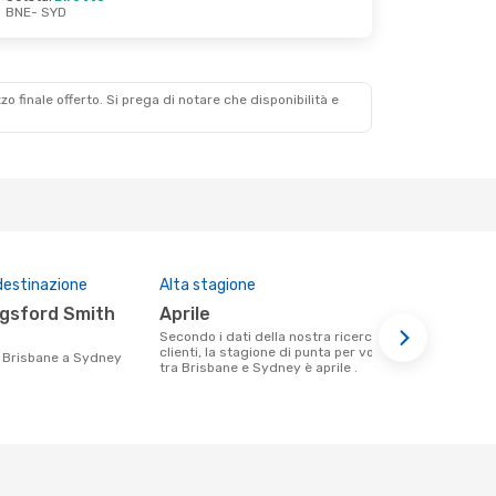
BNE
- SYD
zzo finale offerto. Si prega di notare che disponibilità e
destinazione
Alta stagione
Compagnie 
questa tra
aprile
Virgin Australia, Jetstar,
Secondo i dati della nostra ricerca
Qantas A
clienti, la stagione di punta per volare
da Brisbane a Sydney
tra Brisbane e Sydney è aprile .
Le compagnie aeree che volano tra
Brisbane e 