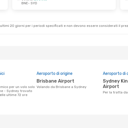
BNE
- SYD
 6 Ott
Diretto
ultimi 20 giorni per i periodi specificati e non devono essere considerati il ​​pre
ici
Aeroporto di origine
Aeroporto di 
Brisbane Airport
Sydney Kingsford Smith
Airport
Volando da Brisbane a Sydney
ne - Sydney trovato
Per la tratta 
nelle ultime 72 ore