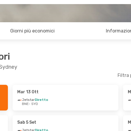
Giorni più economici
Informazion
ori
a Sydney
Filtra
Mar 13 Ott
M
 15 Set
Mar 22 Set
- Mer 23 Set
Jetstar
Diretto
BNE
- SYD
iretto
Jetstar
Diretto
BNE
- SYD
Jetstar
Diretto
SYD
- BNE
Sab 5 Set
M
Jetstar
Diretto