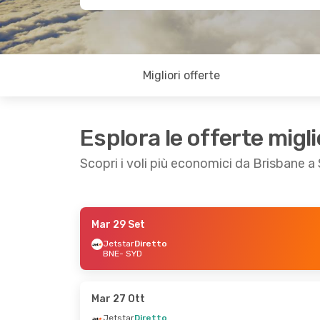
Migliori offerte
Esplora le offerte migli
Scopri i voli più economici da Brisbane 
Mar 29 Set
Gio 3 Set
- Sab 5 Set
Sab 12 Set
- Mar
Jetstar
Diretto
BNE
- SYD
Jetstar
Diretto
Virgin Australia
D
BNE
- SYD
BNE
- SYD
Jetstar
Diretto
Jetstar
Diretto
SYD
- BNE
SYD
- BNE
Mar 27 Ott
Jetstar
Diretto