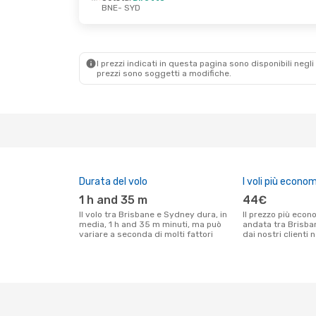
BNE
- SYD
Dom 25 Ott
- Ven 30 Ott
Dom 4 Ott
- Mar
Jetstar
Diretto
Qantas Airways
BNE
- SYD
BNE
- SYD
Jetstar
Diretto
Jetstar
Diretto
SYD
- BNE
SYD
- BNE
I prezzi indicati in questa pagina sono disponibili negli 
prezzi sono soggetti a modifiche.
Durata del volo
I voli più econom
1 h and 35 m
44€
Il volo tra Brisbane e Sydney dura, in
Il prezzo più economico per un volo solo
media, 1 h and 35 m minuti, ma può
andata tra Brisba
variare a seconda di molti fattori
dai nostri clienti 