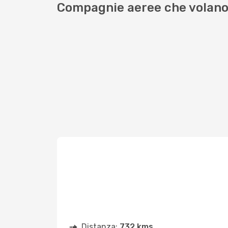
Compagnie aeree che volano
Distanza:
732 kms