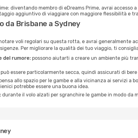
rime: diventando membro di eDreams Prime, avrai accesso a f
taggio aggiuntivo di viaggiare con maggiore flessibilità e tra
o da Brisbane a Sydney
notare voli regolari su questa rotta, e avrai generalmente acc
igenze. Per migliorare la qualità dei tuo viaggio, ti consigli
ne del rumore:
possono aiutarti a creare un ambiente più tran
a può essere particolarmente secca, quindi assicurati di bere 
pensa allo spazio per le gambe e alla vicinanza ai servizi a 
igienici potrebbe essere una buona idea.
:
durante il volo alzati per sgranchire le gambe in modo da m
dney