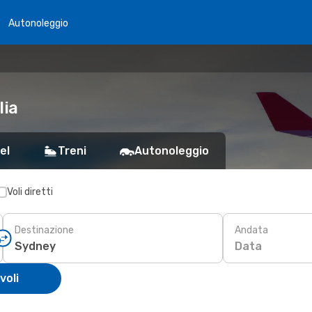
Autonoleggio
lia
el
Treni
Autonoleggio
Voli diretti
Destinazione
Andata
Data
voli