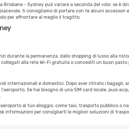
ta Brisbane - Sydney può variare a seconda del volo: se è dir
iacevole, ti consigliamo di portare con te alcuni accessori e
o per affrontare al meglio il tragitto.
dney
izi durante la permanenza, dallo shopping di lusso alla risto
e collegati alla rete Wi-Fi gratuita o concediti un buon pasto 
li internazionali e domestici. Dopo aver ritirato i bagagli, 
 l'aeroporto. Se hai bisogno di una SIM card locale, puoi acqu
.
all'aeroporto al tuo alloggio, come taxi, trasporto pubblico o n
sk informazioni per consigliarti le migliori soluzioni di traspo