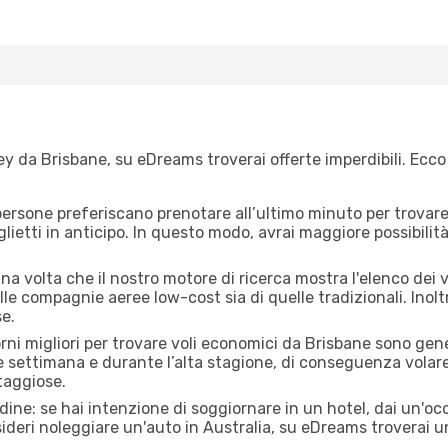
y da Brisbane, su eDreams troverai offerte imperdibili. Ecco 
ersone preferiscano prenotare all’ultimo minuto per trovare 
lietti in anticipo. In questo modo, avrai maggiore possibilit
a volta che il nostro motore di ricerca mostra l'elenco dei vo
lle compagnie aeree low-cost sia di quelle tradizionali. Inoltre
e.
orni migliori per trovare voli economici da Brisbane sono gene
e settimana e durante l’alta stagione, di conseguenza volar
taggiose.
adine: se hai intenzione di soggiornare in un hotel, dai un'o
ideri noleggiare un'auto in Australia, su eDreams troverai u