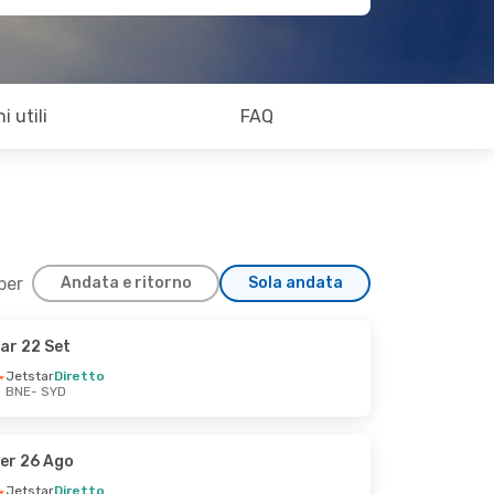
i utili
FAQ
 per
Andata e ritorno
Sola andata
ar 22 Set
Jetstar
Diretto
BNE
- SYD
er 26 Ago
Jetstar
Diretto