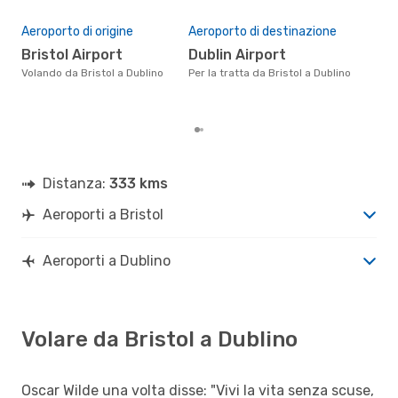
Pre
DUB
- BRS
71
Aeroporto di origine
Aeroporto di destinazione
Il prezzo medio di un volo Bristol
Bristol Airport
Dublin Airport
- D
sola
Volando da Bristol a Dublino
Per la tratta da Bristol a Dublino
medi
Distanza:
333 kms
Aeroporti a Bristol
Aeroporti a Dublino
Volare da Bristol a Dublino
Oscar Wilde una volta disse: "Vivi la vita senza scuse,