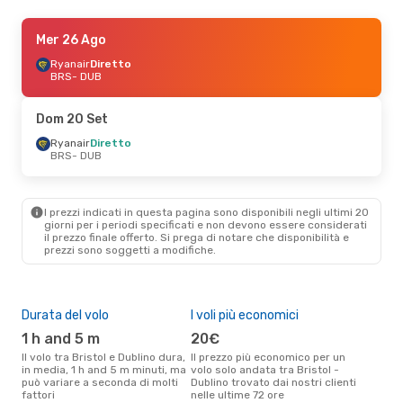
Sab 17 Ott
Mer 26 Ago
- Sab 17 Ott
Ryanair
Ryanair
Diretto
Diretto
BRS
BRS
- DUB
- DUB
Ryanair
Diretto
DUB
- BRS
Dom 20 Set
Gio 27 Ago
Ryanair
Diretto
- Dom 30 Ago
BRS
- DUB
Ryanair
Diretto
BRS
- DUB
Ryanair
Diretto
DUB
- BRS
I prezzi indicati in questa pagina sono disponibili negli ultimi 20
giorni per i periodi specificati e non devono essere considerati
il ​​prezzo finale offerto. Si prega di notare che disponibilità e
Gio 1 Ott
- Lun 5 Ott
prezzi sono soggetti a modifiche.
Ryanair
Diretto
BRS
- DUB
Ryanair
Diretto
DUB
- BRS
Durata del volo
I voli più economici
Alt
1 h and 5 m
20€
ap
Ven 18 Set
- Lun 21 Set
Il volo tra Bristol e Dublino dura,
Il prezzo più economico per un
Secondo i dati della nostra
in media, 1 h and 5 m minuti, ma
volo solo andata tra Bristol -
rice
Ryanair
Diretto
può variare a seconda di molti
Dublino trovato dai nostri clienti
punt
BRS
- DUB
fattori
nelle ultime 72 ore
Dubl
Ryanair
Diretto