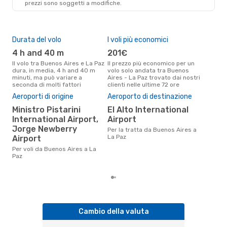
prezzi sono soggetti a modifiche.
Durata del volo
I voli più economici
Alt
4 h and 40 m
201€
ap
Il volo tra Buenos Aires e La Paz
Il prezzo più economico per un
Secondo i dati della nostra
dura, in media, 4 h and 40 m
volo solo andata tra Buenos
rice
minuti, ma può variare a
Aires - La Paz trovato dai nostri
punt
seconda di molti fattori
clienti nelle ultime 72 ore
Aire
Aeroporti di origine
Aeroporto di destinazione
Il 
pre
Ministro Pistarini
El Alto International
International Airport,
Airport
d
Jorge Newberry
Per la tratta da Buenos Aires a
Secondo i nostri dati reali
La Paz
Airport
febb
gett
Per voli da Buenos Aires a La
per
Paz
Aire
Cambio della valuta