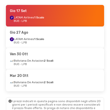
Mar 27 Ott
Gio 17 Set
- Mar 3 Nov
Boliviana De Aviacion
LATAM Airlines
1 Scalo
2 Scali
BUE
- LPB
BUE
- LPB
Boliviana De Aviacion
2 Scali
Gio 27 Ago
LPB
- BUE
LATAM Airlines
1 Scalo
BUE
- LPB
Ven 30 Ott
Boliviana De Aviacion
2 Scali
BUE
- LPB
Mar 20 Ott
Boliviana De Aviacion
2 Scali
BUE
- LPB
I prezzi indicati in questa pagina sono disponibili negli ultimi 20
giorni per i periodi specificati e non devono essere considerati
il ​​prezzo finale offerto. Si prega di notare che disponibilità e