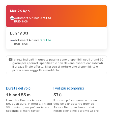
Sab 17 Ott
Mer 26 Ago
- Sab 24 Ott
Jetsmart Airlines
Jetsmart Airlines
Diretto
Diretto
BUE
- NQN
BUE
- NQN
Jetsmart Airlines
Diretto
Lun 19 Ott
NQN
- BUE
Jetsmart Airlines
Diretto
BUE
- NQN
I prezzi indicati in questa pagina sono disponibili negli ultimi 20
giorni per i periodi specificati e non devono essere considerati
il ​​prezzo finale offerto. Si prega di notare che disponibilità e
prezzi sono soggetti a modifiche.
Durata del volo
I voli più economici
Alt
1 h and 55 m
37€
ap
Il volo tra Buenos Aires e
Il prezzo più economico per un
Secondo i dati della nostra
Neuquen dura, in media, 1 h and
volo solo andata tra Buenos
rice
55 m minuti, ma può variare a
Aires - Neuquen trovato dai
punt
seconda di molti fattori
nostri clienti nelle ultime 72 ore
Aire