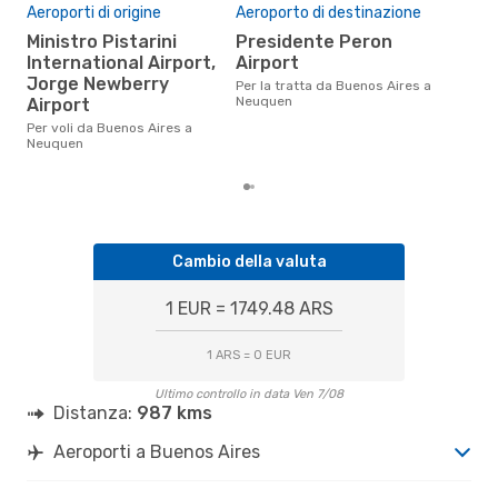
Aeroporti di origine
Aeroporto di destinazione
Pre
Ministro Pistarini
Presidente Peron
73
International Airport,
Airport
Il prezzo medio di un volo
Jorge Newberry
Bue
Per la tratta da Buenos Aires a
eDr
Neuquen
Airport
base
Per voli da Buenos Aires a
mes
Neuquen
Cambio della valuta
1 EUR = 1749.48 ARS
1 ARS = 0 EUR
Ultimo controllo in data Ven 7/08
Distanza:
987 kms
Aeroporti a Buenos Aires