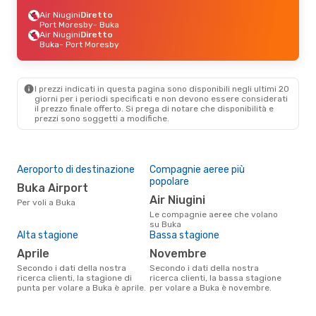
Air Niugini
Diretto
Port Moresby
- Buka
Air Niugini
Diretto
Buka
- Port Moresby
I prezzi indicati in questa pagina sono disponibili negli ultimi 20
giorni per i periodi specificati e non devono essere considerati
il ​​prezzo finale offerto. Si prega di notare che disponibilità e
prezzi sono soggetti a modifiche.
Aeroporto di destinazione
Compagnie aeree più
popolare
Buka Airport
Air Niugini
Per voli a Buka
Le compagnie aeree che volano
su Buka
Alta stagione
Bassa stagione
aprile
novembre
Secondo i dati della nostra
Secondo i dati della nostra
ricerca clienti, la stagione di
ricerca clienti, la bassa stagione
punta per volare a Buka è aprile.
per volare a Buka è novembre.