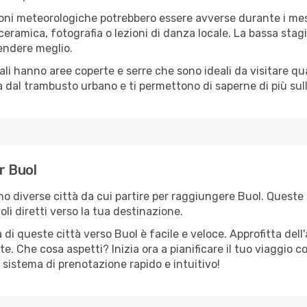
oni meteorologiche potrebbero essere avverse durante i mes
ramica, fotografia o lezioni di danza locale. La bassa stagi
rendere meglio.
cali hanno aree coperte e serre che sono ideali da visitare 
dal trambusto urbano e ti permettono di saperne di più sulla
er Buol
ono diverse città da cui partire per raggiungere Buol. Queste 
i diretti verso la tua destinazione.
di queste città verso Buol è facile e veloce. Approfitta dell
er te. Che cosa aspetti? Inizia ora a pianificare il tuo viaggio
un sistema di prenotazione rapido e intuitivo!