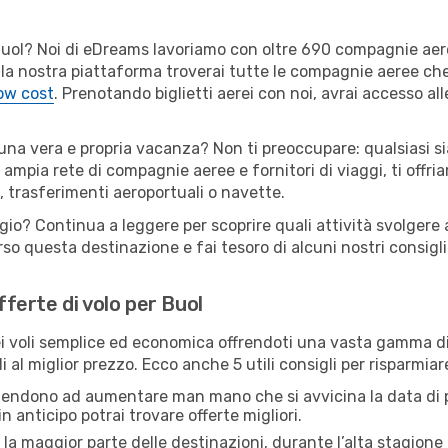
er Buol? Noi di eDreams lavoriamo con oltre 690 compagnie ae
 Sulla nostra piattaforma troverai tutte le compagnie aeree ch
low cost
. Prenotando biglietti aerei con noi, avrai accesso alle
 una vera e propria vacanza? Non ti preoccupare: qualsiasi si
 ampia rete di compagnie aeree e fornitori di viaggi, ti offri
, trasferimenti aeroportuali o navette.
gio? Continua a leggere per scoprire quali attività svolgere a
o questa destinazione e fai tesoro di alcuni nostri consigli 
fferte di volo per Buol
 voli semplice ed economica offrendoti una vasta gamma di 
 al miglior prezzo. Ecco anche 5 utili consigli per risparmiar
 tendono ad aumentare man mano che si avvicina la data di p
in anticipo potrai trovare offerte migliori.
 la maggior parte delle destinazioni, durante l’alta stagione o 