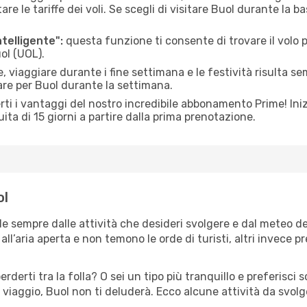
le tariffe dei voli. Se scegli di visitare Buol durante la ba
ntelligente":
questa funzione ti consente di trovare il volo
uol (UOL).
 viaggiare durante i fine settimana e le festività risulta se
are per Buol durante la settimana.
ti i vantaggi del nostro incredibile abbonamento Prime! Inizi
ita di 15 giorni a partire dalla prima prenotazione.
ol
de sempre dalle attività che desideri svolgere e dal meteo d
ll’aria aperta e non temono le orde di turisti, altri invece p
erderti tra la folla? O sei un tipo più tranquillo e preferisci
 viaggio, Buol non ti deluderà. Ecco alcune attività da svolg