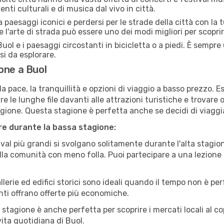
enti culturali e di musica dal vivo in città.
paesaggi iconici e perdersi per le strade della città con la
e l'arte di strada può essere uno dei modi migliori per scopri
uol e i paesaggi circostanti in bicicletta o a piedi. È sempr
rsi da esplorare.
one a Buol
a pace, la tranquillità e opzioni di viaggio a basso prezzo. 
 le lunghe file davanti alle attrazioni turistiche e trovare o
agione. Questa stagione è perfetta anche se decidi di viaggi
are durante la bassa stagione:
val più grandi si svolgano solitamente durante l'alta stagio
sulla comunità con meno folla. Puoi partecipare a una lezione 
lerie ed edifici storici sono ideali quando il tempo non è p
ti offrano offerte più economiche.
 stagione è anche perfetta per scoprire i mercati locali al c
 vita quotidiana di Buol.