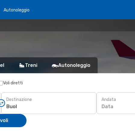
Autonoleggio
el
Treni
Autonoleggio
Voli diretti
Destinazione
Andata
Data
voli