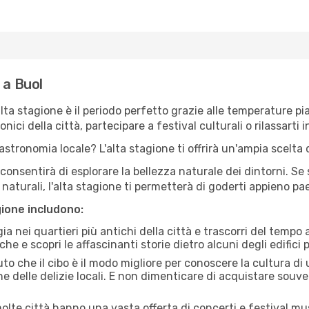
 a Buol
'alta stagione è il periodo perfetto grazie alle temperature p
ici della città, partecipare a festival culturali o rilassarti i
stronomia locale? L'alta stagione ti offrirà un'ampia scelta di
i consentirà di esplorare la bellezza naturale dei dintorni. Se
e naturali, l'alta stagione ti permetterà di goderti appieno p
gione includono:
a nei quartieri più antichi della città e trascorri del tempo
he e scopri le affascinanti storie dietro alcuni degli edifici pi
uto che il cibo è il modo migliore per conoscere la cultura di
e delle delizie locali. E non dimenticare di acquistare souve
lte città hanno una vasta offerta di concerti e festival musi