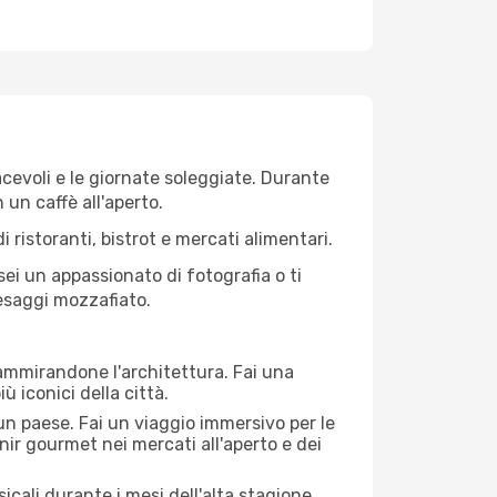
iacevoli e le giornate soleggiate. Durante
n un caffè all'aperto.
 ristoranti, bistrot e mercati alimentari.
 sei un appassionato di fotografia o ti
aesaggi mozzafiato.
 ammirandone l'architettura. Fai una
ù iconici della città.
 un paese. Fai un viaggio immersivo per le
nir gourmet nei mercati all'aperto e dei
cali durante i mesi dell'alta stagione.