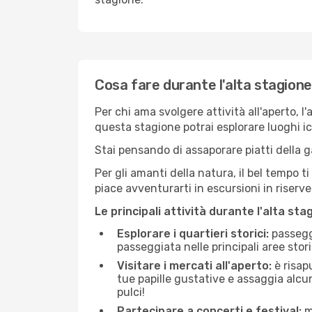
Cosa fare durante l'alta stagione
Per chi ama svolgere attività all'aperto, l
questa stagione potrai esplorare luoghi icon
Stai pensando di assaporare piatti della ga
Per gli amanti della natura, il bel tempo t
piace avventurarti in escursioni in riserv
Le principali attività durante l'alta sta
Esplorare i quartieri storici:
passeggi
passeggiata nelle principali aree storic
Visitare i mercati all'aperto:
è risap
tue papille gustative e assaggia alcun
pulci!
Partecipare a concerti e festival:
mo