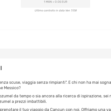
1 MXN = 0.05 EUR
Ultimo controllo in data Ven 7/08
l
senza scuse, viaggia senza rimpianti". E chi non ha mai sognat
ne Messico?
Cozumel da tempo o sia ancora alla ricerca di ispirazione, sei
zumel a prezzi imbattibili.
r prenotare il tuo viaggio da Cancun con noi. Offriamo una 