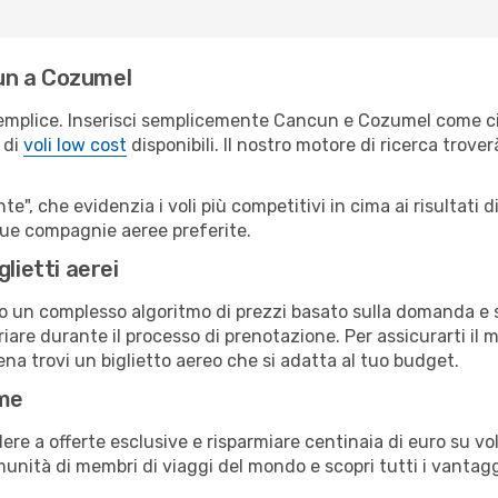
un a Cozumel
semplice. Inserisci semplicemente Cancun e Cozumel come cit
 di
voli low cost
disponibili. Il nostro motore di ricerca troverà
e", che evidenzia i voli più competitivi in cima ai risultati di
 tue compagnie aeree preferite.
lietti aerei
ndo un complesso algoritmo di prezzi basato sulla domanda e su
are durante il processo di prenotazione. Per assicurarti il mi
na trovi un biglietto aereo che si adatta al tuo budget.
ime
a offerte esclusive e risparmiare centinaia di euro su voli
omunità di membri di viaggi del mondo e scopri tutti i vantag