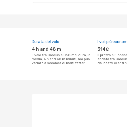
Durata del volo
I voli più econom
4 h and 48 m
314€
Il volo tra Cancun e Cozumel dura, in
Il prezzo più economico per un volo solo
media, 4 h and 48 m minuti, ma può
andata tra Cancun
variare a seconda di molti fattori
dai nostri clienti 