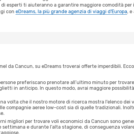
 di esperti ti aiuteranno a garantire maggiore comodità per 
ggi con
eDreams, la più grande agenzia di viaggi d'Europa
, e
el da Cancun, su eDreams troverai offerte imperdibili. Ecco 
ersone preferiscano prenotare all’ultimo minuto per trovare 
lietti in anticipo. In questo modo, avrai maggiore possibilit
a volta che il nostro motore di ricerca mostra l'elenco dei v
lle compagnie aeree low-cost sia di quelle tradizionali. Inoltre
e.
orni migliori per trovare voli economici da Cancun sono gener
e settimana e durante l’alta stagione, di conseguenza volar
taggiose.