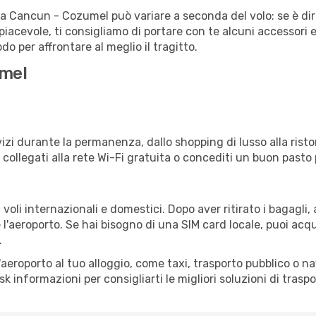
ta Cancun - Cozumel può variare a seconda del volo: se è dir
iacevole, ti consigliamo di portare con te alcuni accessori e
o per affrontare al meglio il tragitto.
umel
izi durante la permanenza, dallo shopping di lusso alla risto
e collegati alla rete Wi-Fi gratuita o concediti un buon pasto 
oli internazionali e domestici. Dopo aver ritirato i bagagli
 l'aeroporto. Se hai bisogno di una SIM card locale, puoi acqu
.
all'aeroporto al tuo alloggio, come taxi, trasporto pubblico o n
sk informazioni per consigliarti le migliori soluzioni di traspo