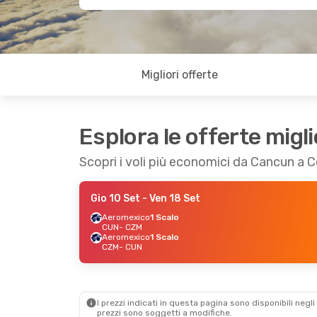
Migliori offerte
Esplora le offerte migli
Scopri i voli più economici da Cancun a
Gio 10 Set
- Ven 18 Set
Aeromexico
1 Scalo
CUN
- CZM
Aeromexico
1 Scalo
CZM
- CUN
I prezzi indicati in questa pagina sono disponibili negli 
prezzi sono soggetti a modifiche.