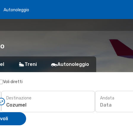
Autonoleggio
co
el
Treni
Autonoleggio
Voli diretti
Destinazione
Andata
Data
voli