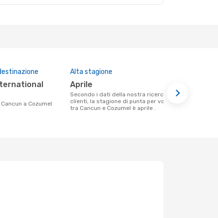
destinazione
Alta stagione
Prezzo med
aprile
334 €
Secondo i dati della nostra ricerca
Il prezzo medio di un volo Cancun -
clienti, la stagione di punta per volare
Cozumel con
da Cancun a Cozumel
tra Cancun e Cozumel è aprile .
€, in base al
mesi.