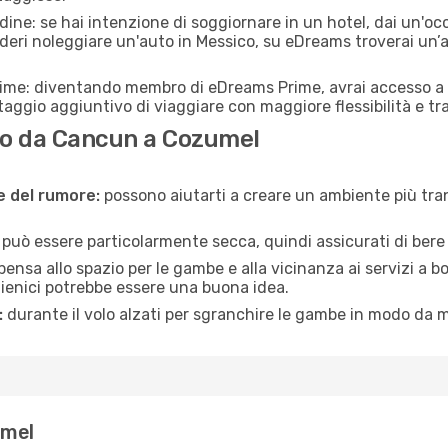
adine: se hai intenzione di soggiornare in un hotel, dai un'o
eri noleggiare un'auto in Messico, su eDreams troverai un’a
rime: diventando membro di eDreams Prime, avrai accesso a f
taggio aggiuntivo di viaggiare con maggiore flessibilità e tra
o da Cancun a Cozumel
ne del rumore:
possono aiutarti a creare un ambiente più tran
a può essere particolarmente secca, quindi assicurati di bere 
pensa allo spazio per le gambe e alla vicinanza ai servizi a 
igienici potrebbe essere una buona idea.
:
durante il volo alzati per sgranchire le gambe in modo da m
umel