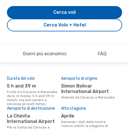
Cerca voli
Cerca Volo + Hotel
Giorni più economici
FAQ
Durata del volo
Aeroporto di origine
Pre
5 h and 39 m
Simon Bolivar
4
International Airport
Il volo tra Caracas e Maracaibo
Il prezzo medio di un volo
dura, in media, 5 h and 39 m
Car
Volando da Caracas a Maracaibo
minuti, ma può variare a
eDr
seconda di molti fattori
base
Aeroporto di destinazione
Alta stagione
mes
La Chinita
aprile
International Airport
Secondo i dati della nostra
ricerca clienti, la stagione di
Per la tratta da Caracas a