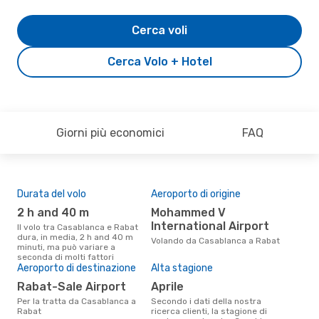
Cerca voli
Cerca Volo + Hotel
Giorni più economici
FAQ
Durata del volo
Aeroporto di origine
Pre
2 h and 40 m
Mohammed V
2
International Airport
Il volo tra Casablanca e Rabat
Il prezzo medio di un volo
dura, in media, 2 h and 40 m
Cas
Volando da Casablanca a Rabat
minuti, ma può variare a
eDr
seconda di molti fattori
base
Aeroporto di destinazione
Alta stagione
mes
Rabat-Sale Airport
aprile
Per la tratta da Casablanca a
Secondo i dati della nostra
Rabat
ricerca clienti, la stagione di