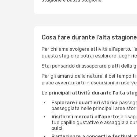
Cosa fare durante l'alta stagion
Per chi ama svolgere attività all'aperto, l
questa stagione potrai esplorare luoghi icon
Stai pensando di assaporare piatti della ga
Per gli amanti della natura, il bel tempo t
piace avventurarti in escursioni in riserv
Le principali attività durante l'alta sta
Esplorare i quartieri storici:
passeggi
passeggiata nelle principali aree storic
Visitare i mercati all'aperto:
è risap
tue papille gustative e assaggia alcun
pulci!
Partecipare a concerti e festival:
mo