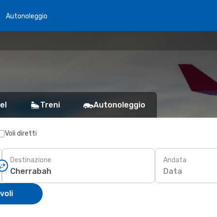
Autonoleggio
el
Treni
Autonoleggio
Voli diretti
Destinazione
Andata
Data
voli