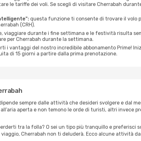
le tariffe dei voli. Se scegli di visitare Cherrabah durant
ntelligente":
questa funzione ti consente di trovare il volo
Cherrabah (CRH).
 viaggiare durante i fine settimana e le festività risulta se
iare per Cherrabah durante la settimana.
ti i vantaggi del nostro incredibile abbonamento Prime! Inizi
ita di 15 giorni a partire dalla prima prenotazione.
herrabah
dipende sempre dalle attività che desideri svolgere e dal m
ll’aria aperta e non temono le orde di turisti, altri invece p
erderti tra la folla? O sei un tipo più tranquillo e preferisci
 viaggio, Cherrabah non ti deluderà. Ecco alcune attività da