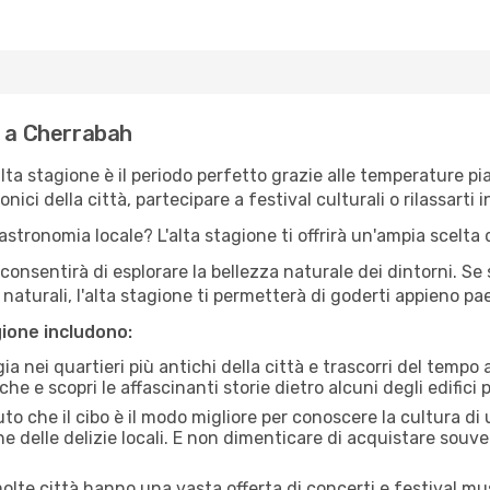
e a Cherrabah
'alta stagione è il periodo perfetto grazie alle temperature p
ici della città, partecipare a festival culturali o rilassarti i
stronomia locale? L'alta stagione ti offrirà un'ampia scelta di
i consentirà di esplorare la bellezza naturale dei dintorni. Se
e naturali, l'alta stagione ti permetterà di goderti appieno p
gione includono:
a nei quartieri più antichi della città e trascorri del tempo
he e scopri le affascinanti storie dietro alcuni degli edifici pi
uto che il cibo è il modo migliore per conoscere la cultura di
e delle delizie locali. E non dimenticare di acquistare souve
lte città hanno una vasta offerta di concerti e festival musi