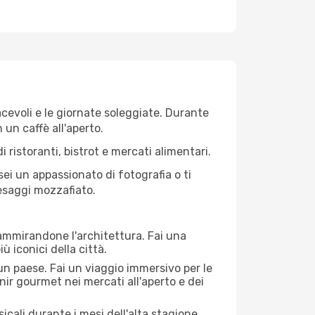
iacevoli e le giornate soleggiate. Durante
n un caffè all'aperto.
 ristoranti, bistrot e mercati alimentari.
 sei un appassionato di fotografia o ti
aesaggi mozzafiato.
 ammirandone l'architettura. Fai una
ù iconici della città.
 un paese. Fai un viaggio immersivo per le
nir gourmet nei mercati all'aperto e dei
cali durante i mesi dell'alta stagione.