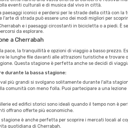
la eventi culturali e di musica dal vivo in città.
paesaggi iconici e perdersi per le strade della città con la
e l'arte di strada può essere uno dei modi migliori per scopri
herrabah e i paesaggi circostanti in bicicletta o a piedi. È
 percorsi da esplorare.
ione a Cherrabah
a pace, la tranquillità e opzioni di viaggio a basso prezzo. 
 le lunghe file davanti alle attrazioni turistiche e trovare o
agione. Questa stagione è perfetta anche se decidi di viaggi
are durante la bassa stagione:
val più grandi si svolgano solitamente durante l'alta stagio
sulla comunità con meno folla. Puoi partecipare a una lezione 
lerie ed edifici storici sono ideali quando il tempo non è p
ti offrano offerte più economiche.
 stagione è anche perfetta per scoprire i mercati locali al c
a vita quotidiana di Cherrabah.