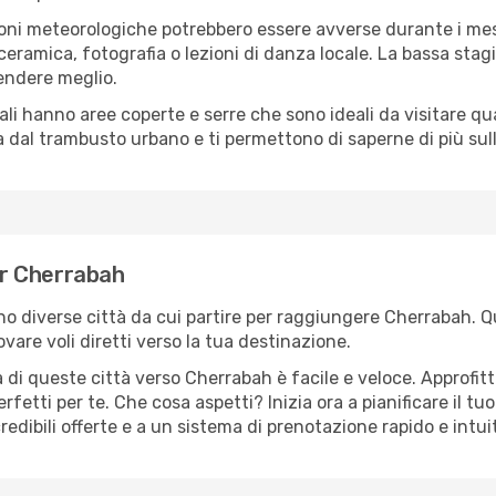
oni meteorologiche potrebbero essere avverse durante i mes
ramica, fotografia o lezioni di danza locale. La bassa stagi
rendere meglio.
cali hanno aree coperte e serre che sono ideali da visitare 
dal trambusto urbano e ti permettono di saperne di più sulla
per Cherrabah
sono diverse città da cui partire per raggiungere Cherrabah. Q
vare voli diretti verso la tua destinazione.
 di queste città verso Cherrabah è facile e veloce. Approfit
a perfetti per te. Che cosa aspetti? Inizia ora a pianificare il 
edibili offerte e a un sistema di prenotazione rapido e intui