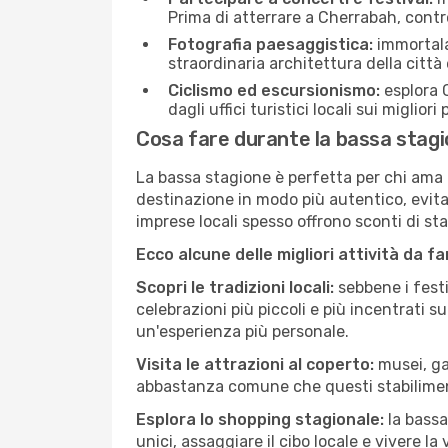
Prima di atterrare a Cherrabah, control
Fotografia paesaggistica:
immortala 
straordinaria architettura della città 
Ciclismo ed escursionismo:
esplora C
dagli uffici turistici locali sui migliori
Cosa fare durante la bassa stag
La bassa stagione è perfetta per chi ama l
destinazione in modo più autentico, evitare
imprese locali spesso offrono sconti di st
Ecco alcune delle migliori attività da f
Scopri le tradizioni locali:
sebbene i festi
celebrazioni più piccoli e più incentrati 
un'esperienza più personale.
Visita le attrazioni al coperto:
musei, gal
abbastanza comune che questi stabilimen
Esplora lo shopping stagionale:
la bassa
unici, assaggiare il cibo locale e vivere l