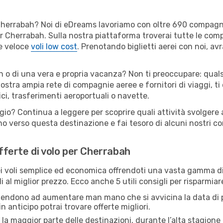
er Cherrabah? Noi di eDreams lavoriamo con oltre 690 compag
 per Cherrabah. Sulla nostra piattaforma troverai tutte le co
 e veloce
voli low cost
. Prenotando biglietti aerei con noi, avr
h o di una vera e propria vacanza? Non ti preoccupare: quals
nostra ampia rete di compagnie aeree e fornitori di viaggi, ti
ci, trasferimenti aeroportuali o navette.
ggio? Continua a leggere per scoprire quali attività svolgere
o verso questa destinazione e fai tesoro di alcuni nostri con
offerte di volo per Cherrabah
 voli semplice ed economica offrendoti una vasta gamma di 
i al miglior prezzo. Ecco anche 5 utili consigli per risparmia
 tendono ad aumentare man mano che si avvicina la data di p
in anticipo potrai trovare offerte migliori.
 la maggior parte delle destinazioni, durante l’alta stagione o 