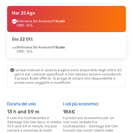
Ven 11 Set
Mar 25 Ago
- Lun 14 Set
Boliviana De Aviacion
Boliviana De Aviacion
1 Scalo
1 Scalo
CBB
CBB
- SCL
- SCL
Aerolineas Argentinas
2 Scali
SCL
- CBB
Gio 22 Ott
Boliviana De Aviacion
1 Scalo
CBB
- SCL
I prezzi indicati in questa pagina sono disponibili negli ultimi 20
giorni per i periodi specificati e non devono essere considerati
il ​​prezzo finale offerto. Si prega di notare che disponibilità e
prezzi sono soggetti a modifiche.
Durata del volo
I voli più economici
Alt
13 h and 59 m
186€
ap
Il volo tra Cochabamba e
Il prezzo più economico per un
Secondo i dati della nostra
Santiago Del Cile dura, in media,
volo solo andata tra
rice
13 h and 59 m minuti, ma può
Cochabamba - Santiago Del Cile
punt
variare a seconda di molti
trovato dai nostri clienti nelle
Coc