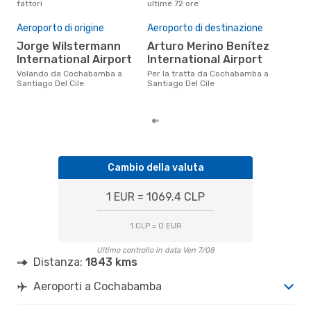
fattori
ultime 72 ore
è apr
Il 
pre
Aeroporto di origine
Aeroporto di destinazione
d
Jorge Wilstermann
Arturo Merino Benítez
International Airport
International Airport
Secondo i nostri dati reali
dic
Volando da Cochabamba a
Per la tratta da Cochabamba a
gett
Santiago Del Cile
Santiago Del Cile
per 
da 
Cambio della valuta
1 EUR = 1069.4 CLP
1 CLP = 0 EUR
Ultimo controllo in data Ven 7/08
Distanza:
1843 kms
Aeroporti a Cochabamba