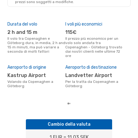
prezzi sono soggetti a modifiche.
Durata del volo
I voli più economici
Alt
2 h and 15 m
115€
ap
Il volo tra Copenaghen e
Il prezzo più economico per un
Secondo i dati della nostra
Göteborg dura, in media, 2 h and
volo solo andata tra
rice
15 m minuti, ma può variare a
Copenaghen - Göteborg trovato
punt
seconda di molti fattori
dai nostri clienti nelle ultime 72
Cop
ore
.
Pre
Aeroporto di origine
Aeroporto di destinazione
18
Kastrup Airport
Landvetter Airport
Il prezzo medio di un volo
Cop
Volando da Copenaghen a
Per la tratta da Copenaghen a
eDr
Göteborg
Göteborg
base
mes
Cambio della valuta
1 EUR = 11.03 SEK