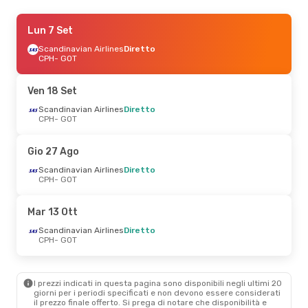
Mar 15 Set
Lun 7 Set
- Gio 17 Set
Lufthansa
Scandinavian Airlines
1 Scalo
Diretto
CPH
CPH
- GOT
- GOT
Lufthansa
1 Scalo
GOT
- CPH
Ven 18 Set
Sab 3 Ott
Scandinavian Airlines
- Mer 7 Ott
Diretto
CPH
- GOT
Scandinavian Airlines
Diretto
CPH
- GOT
Gio 27 Ago
Scandinavian Airlines
Diretto
Scandinavian Airlines
Diretto
GOT
- CPH
CPH
- GOT
Mar 13 Ott
Scandinavian Airlines
Diretto
CPH
- GOT
I prezzi indicati in questa pagina sono disponibili negli ultimi 20
giorni per i periodi specificati e non devono essere considerati
il ​​prezzo finale offerto. Si prega di notare che disponibilità e