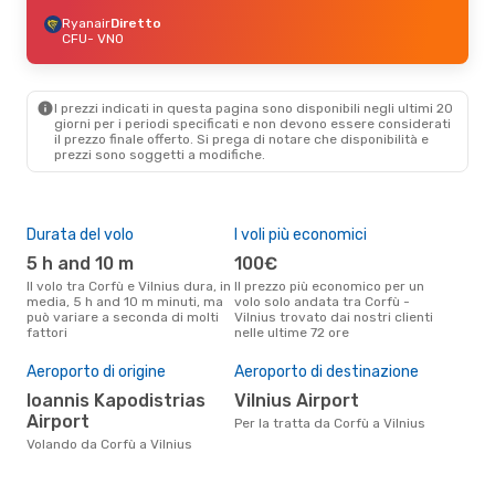
Ryanair
Diretto
CFU
- VNO
I prezzi indicati in questa pagina sono disponibili negli ultimi 20
giorni per i periodi specificati e non devono essere considerati
il ​​prezzo finale offerto. Si prega di notare che disponibilità e
prezzi sono soggetti a modifiche.
Durata del volo
I voli più economici
Alt
5 h and 10 m
100€
ap
Il volo tra Corfù e Vilnius dura, in
Il prezzo più economico per un
Secondo i dati della nostra
media, 5 h and 10 m minuti, ma
volo solo andata tra Corfù -
rice
può variare a seconda di molti
Vilnius trovato dai nostri clienti
punt
fattori
nelle ultime 72 ore
Viln
Pre
Aeroporto di origine
Aeroporto di destinazione
2
Ioannis Kapodistrias
Vilnius Airport
Il prezzo medio di un volo Corfù -
Vil
Airport
Per la tratta da Corfù a Vilnius
sola
Volando da Corfù a Vilnius
prez