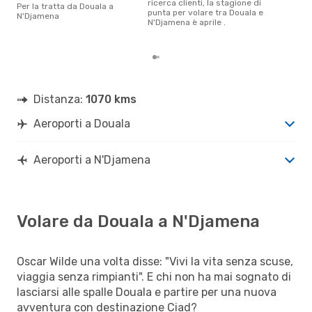
ricerca clienti, la stagione di
dic
Per la tratta da Douala a
punta per volare tra Douala e
gett
N'Djamena
N'Djamena è aprile .
per
Dou
Distanza:
1070 kms
Aeroporti a Douala
Aeroporti a N'Djamena
Volare da Douala a N'Djamena
Oscar Wilde una volta disse: "Vivi la vita senza scuse,
viaggia senza rimpianti". E chi non ha mai sognato di
lasciarsi alle spalle Douala e partire per una nuova
avventura con destinazione Ciad?