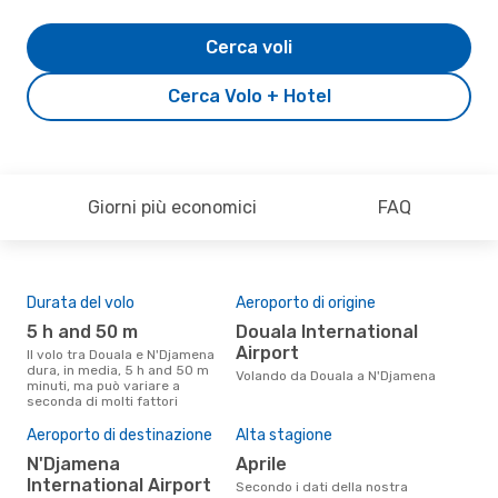
Cerca voli
Cerca Volo + Hotel
Giorni più economici
FAQ
Durata del volo
Aeroporto di origine
Com
ope
5 h and 50 m
Douala International
A
Airport
Il volo tra Douala e N'Djamena
dura, in media, 5 h and 50 m
Le compagnie aeree che volano
Volando da Douala a N'Djamena
minuti, ma può variare a
tra
seconda di molti fattori
Il 
Aeroporto di destinazione
Alta stagione
pre
N'Djamena
aprile
f
International Airport
Secondo i dati della nostra
Secondo i nostri dati reali