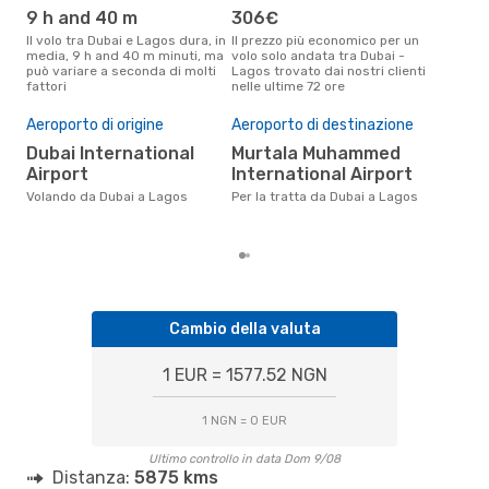
9 h and 40 m
306€
ap
Il volo tra Dubai e Lagos dura, in
Il prezzo più economico per un
Secondo i dati della nostra
media, 9 h and 40 m minuti, ma
volo solo andata tra Dubai -
rice
può variare a seconda di molti
Lagos trovato dai nostri clienti
punt
fattori
nelle ultime 72 ore
Lago
Pre
Aeroporto di origine
Aeroporto di destinazione
58
Dubai International
Murtala Muhammed
Il prezzo medio di un volo Dubai -
Lag
Airport
International Airport
sola
Volando da Dubai a Lagos
Per la tratta da Dubai a Lagos
prez
Cambio della valuta
1 EUR = 1577.52 NGN
1 NGN = 0 EUR
Ultimo controllo in data Dom 9/08
Distanza:
5875 kms