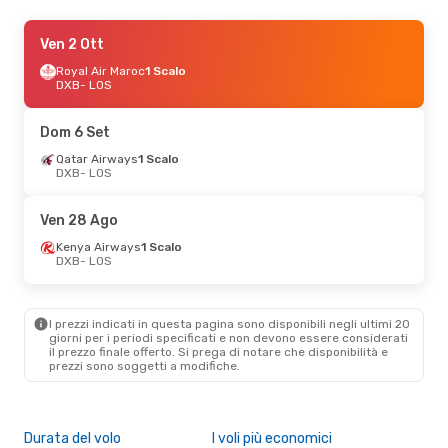
Lun 7 Set
Ven 2 Ott
- Lun 14 Set
Ethiopian Airlines
Royal Air Maroc
1 Scalo
1 Scalo
DXB
- LOS
DXB
- LOS
Ethiopian Airlines
1 Scalo
Dom 6 Set
LOS
- DXB
Qatar Airways
1 Scalo
DXB
- LOS
Ven 28 Ago
Kenya Airways
1 Scalo
DXB
- LOS
I prezzi indicati in questa pagina sono disponibili negli ultimi 20
giorni per i periodi specificati e non devono essere considerati
il ​​prezzo finale offerto. Si prega di notare che disponibilità e
prezzi sono soggetti a modifiche.
Durata del volo
I voli più economici
Alt