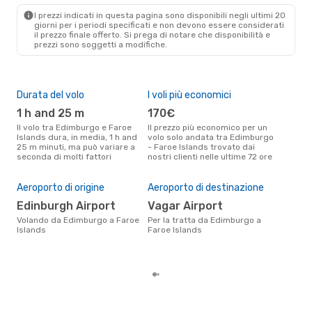
1 Scalo
I prezzi indicati in questa pagina sono disponibili negli ultimi 20
FAE
- EDI
giorni per i periodi specificati e non devono essere considerati
il ​​prezzo finale offerto. Si prega di notare che disponibilità e
prezzi sono soggetti a modifiche.
Durata del volo
I voli più economici
Alt
1 h and 25 m
170€
ap
Il volo tra Edimburgo e Faroe
Il prezzo più economico per un
Secondo i dati della nostra
Islands dura, in media, 1 h and
volo solo andata tra Edimburgo
rice
25 m minuti, ma può variare a
- Faroe Islands trovato dai
punt
seconda di molti fattori
nostri clienti nelle ultime 72 ore
e Fa
Pre
3
Aeroporto di origine
Aeroporto di destinazione
Il prezzo medio di un volo
Edinburgh Airport
Vagar Airport
Edi
eDr
Volando da Edimburgo a Faroe
Per la tratta da Edimburgo a
base
Islands
Faroe Islands
mes