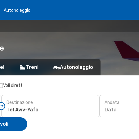
Autonoleggio
le
el
Treni
Autonoleggio
Voli diretti
Destinazione
Andata
Data
voli