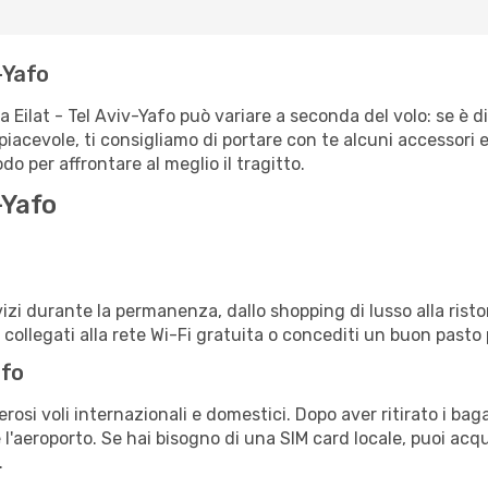
v-Yafo
a Eilat - Tel Aviv-Yafo può variare a seconda del volo: se è d
iacevole, ti consigliamo di portare con te alcuni accessori e
o per affrontare al meglio il tragitto.
-Yafo
izi durante la permanenza, dallo shopping di lusso alla risto
e collegati alla rete Wi-Fi gratuita o concediti un buon pasto 
afo
rosi voli internazionali e domestici. Dopo aver ritirato i bag
 l'aeroporto. Se hai bisogno di una SIM card locale, puoi acqu
.