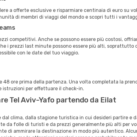
a offerte esclusive e risparmiare centinaia di euro su voli
omunità di membri di viaggi del mondo e scopri tutti i vantag
reams
ezzi competitivi. Anche se possono essere più costosi, offr
che i prezzi last minute possono essere più alti, soprattutto 
lessibile con le date del tuo viaggio.
alle 48 ore prima della partenza. Una volta completata la pr
istruzioni per effettuare il check-in.
tare Tel Aviv-Yafo partendo da Eilat
al clima, dalla stagione turistica in cui desideri partire e 
e da folle di turisti e da prezzi generalmente più alti per voli
sente di ammirare la destinazione in modo più autentico. Alcu