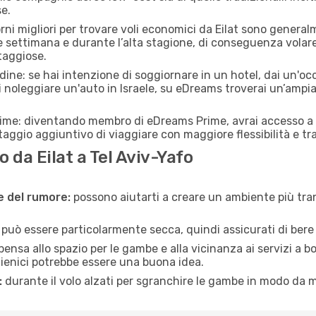
e.
rni migliori per trovare voli economici da Eilat sono generalm
e settimana e durante l’alta stagione, di conseguenza volar
taggiose.
adine: se hai intenzione di soggiornare in un hotel, dai un'o
i noleggiare un'auto in Israele, su eDreams troverai un’ampia
rime: diventando membro di eDreams Prime, avrai accesso a f
taggio aggiuntivo di viaggiare con maggiore flessibilità e tra
da Eilat a Tel Aviv-Yafo
ne del rumore:
possono aiutarti a creare un ambiente più tran
a può essere particolarmente secca, quindi assicurati di bere 
pensa allo spazio per le gambe e alla vicinanza ai servizi a 
igienici potrebbe essere una buona idea.
:
durante il volo alzati per sgranchire le gambe in modo da m