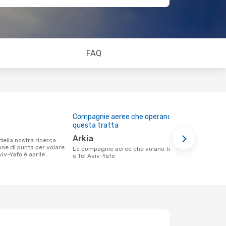
FAQ
Compagnie aeree che operano su
Prezzo med
questa tratta
103 €
Arkia
Il prezzo medio di un volo Eilat - Tel
ione di punta per volare
Aviv-Yafo c
Le compagnie aeree che volano tra Eilat
viv-Yafo è aprile .
€, in base al
e Tel Aviv-Yafo
mesi.