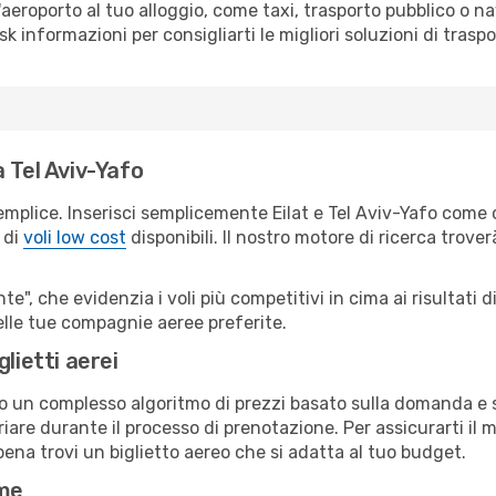
all'aeroporto al tuo alloggio, come taxi, trasporto pubblico o n
sk informazioni per consigliarti le migliori soluzioni di traspo
 Tel Aviv-Yafo
mplice. Inserisci semplicemente Eilat e Tel Aviv-Yafo come c
 di
voli low cost
disponibili. Il nostro motore di ricerca troverà
e", che evidenzia i voli più competitivi in cima ai risultati di
delle tue compagnie aeree preferite.
lietti aerei
ndo un complesso algoritmo di prezzi basato sulla domanda e su
are durante il processo di prenotazione. Per assicurarti il mi
ena trovi un biglietto aereo che si adatta al tuo budget.
ime