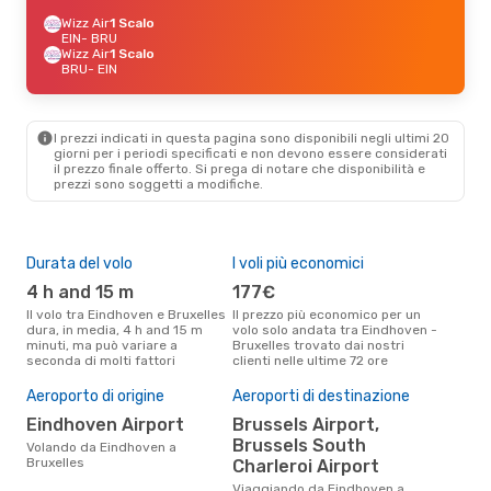
Wizz Air
1 Scalo
EIN
- BRU
Wizz Air
1 Scalo
BRU
- EIN
I prezzi indicati in questa pagina sono disponibili negli ultimi 20
giorni per i periodi specificati e non devono essere considerati
il ​​prezzo finale offerto. Si prega di notare che disponibilità e
prezzi sono soggetti a modifiche.
Durata del volo
I voli più economici
Alt
4 h and 15 m
177€
ap
Il volo tra Eindhoven e Bruxelles
Il prezzo più economico per un
Secondo i dati della nostra
dura, in media, 4 h and 15 m
volo solo andata tra Eindhoven -
rice
minuti, ma può variare a
Bruxelles trovato dai nostri
punt
seconda di molti fattori
clienti nelle ultime 72 ore
Brux
Il 
Aeroporto di origine
Aeroporti di destinazione
pre
Eindhoven Airport
Brussels Airport,
d
Brussels South
Volando da Eindhoven a
Secondo i nostri dati reali
Bruxelles
Charleroi Airport
otto
Viaggiando da Eindhoven a