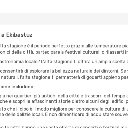
e a Ekibastuz
'alta stagione è il periodo perfetto grazie alle temperature p
ici della città, partecipare a festival culturali o rilassarti i
stronomia locale? L'alta stagione ti offrirà un'ampia scelta di
i consentirà di esplorare la bellezza naturale dei dintorni. Se
e naturali, l'alta stagione ti permetterà di goderti appieno p
gione includono:
a nei quartieri più antichi della città e trascorri del tempo
he e scopri le affascinanti storie dietro alcuni degli edifici pi
uto che il cibo è il modo migliore per conoscere la cultura di
e delle delizie locali. E non dimenticare di acquistare souve
lte città hanno una vasta offerta di concerti e festival musi