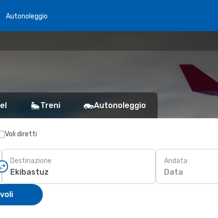
Autonoleggio
el
Treni
Autonoleggio
Voli diretti
Destinazione
Andata
Data
voli