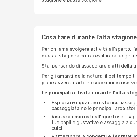
Cosa fare durante l'alta stagion
Per chi ama svolgere attività all'aperto, l
questa stagione potrai esplorare luoghi icon
Stai pensando di assaporare piatti della ga
Per gli amanti della natura, il bel tempo t
piace avventurarti in escursioni in riserv
Le principali attività durante l'alta sta
Esplorare i quartieri storici:
passeggi
passeggiata nelle principali aree storic
Visitare i mercati all'aperto:
è risap
tue papille gustative e assaggia alcun
pulci!
Partecipare a concerti e festival:
mo