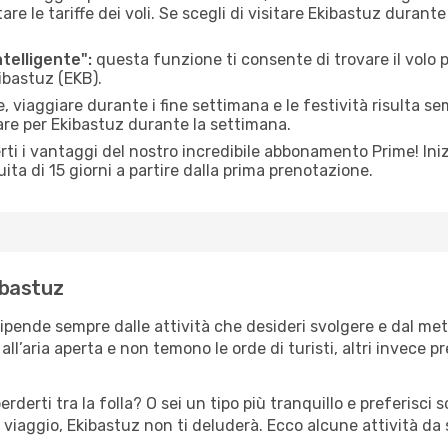
le tariffe dei voli. Se scegli di visitare Ekibastuz durante
ntelligente":
questa funzione ti consente di trovare il volo
kibastuz (EKB).
 viaggiare durante i fine settimana e le festività risulta se
are per Ekibastuz durante la settimana.
ti i vantaggi del nostro incredibile abbonamento Prime! Inizi
ita di 15 giorni a partire dalla prima prenotazione.
kibastuz
dipende sempre dalle attività che desideri svolgere e dal me
ll’aria aperta e non temono le orde di turisti, altri invece p
erderti tra la folla? O sei un tipo più tranquillo e preferisci
 viaggio, Ekibastuz non ti deluderà. Ecco alcune attività da 