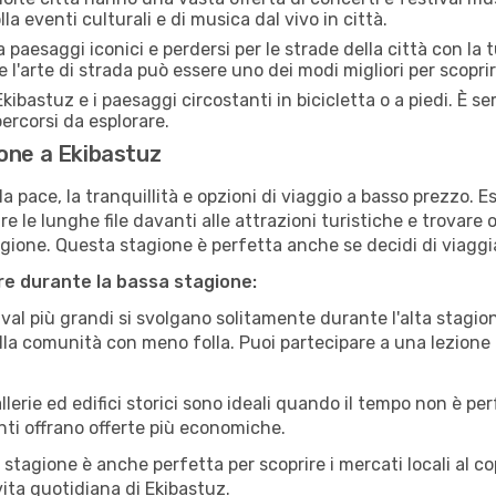
la eventi culturali e di musica dal vivo in città.
paesaggi iconici e perdersi per le strade della città con la
e l'arte di strada può essere uno dei modi migliori per scopri
kibastuz e i paesaggi circostanti in bicicletta o a piedi. È 
 percorsi da esplorare.
one a Ekibastuz
a pace, la tranquillità e opzioni di viaggio a basso prezzo. 
 le lunghe file davanti alle attrazioni turistiche e trovare o
agione. Questa stagione è perfetta anche se decidi di viaggi
are durante la bassa stagione:
val più grandi si svolgano solitamente durante l'alta stagio
sulla comunità con meno folla. Puoi partecipare a una lezione 
lerie ed edifici storici sono ideali quando il tempo non è p
ti offrano offerte più economiche.
 stagione è anche perfetta per scoprire i mercati locali al c
 vita quotidiana di Ekibastuz.