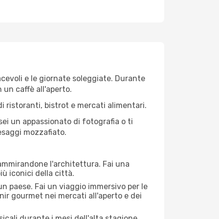
iacevoli e le giornate soleggiate. Durante
n un caffè all'aperto.
 ristoranti, bistrot e mercati alimentari.
 sei un appassionato di fotografia o ti
aesaggi mozzafiato.
 ammirandone l'architettura. Fai una
ù iconici della città.
 un paese. Fai un viaggio immersivo per le
nir gourmet nei mercati all'aperto e dei
cali durante i mesi dell'alta stagione.