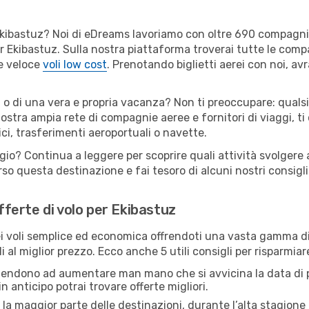
er Ekibastuz? Noi di eDreams lavoriamo con oltre 690 compagn
 per Ekibastuz. Sulla nostra piattaforma troverai tutte le co
 e veloce
voli low cost
. Prenotando biglietti aerei con noi, avr
 o di una vera e propria vacanza? Non ti preoccupare: qualsi
nostra ampia rete di compagnie aeree e fornitori di viaggi, ti
ci, trasferimenti aeroportuali o navette.
gio? Continua a leggere per scoprire quali attività svolgere 
o questa destinazione e fai tesoro di alcuni nostri consigli 
offerte di volo per Ekibastuz
 voli semplice ed economica offrendoti una vasta gamma di 
 al miglior prezzo. Ecco anche 5 utili consigli per risparmia
 tendono ad aumentare man mano che si avvicina la data di p
in anticipo potrai trovare offerte migliori.
 la maggior parte delle destinazioni, durante l’alta stagione o 