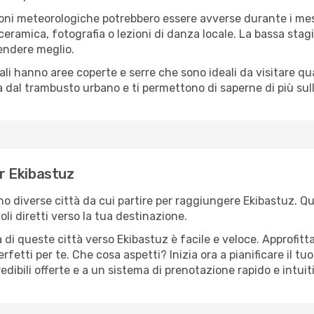
oni meteorologiche potrebbero essere avverse durante i mes
ramica, fotografia o lezioni di danza locale. La bassa stagi
rendere meglio.
cali hanno aree coperte e serre che sono ideali da visitare 
dal trambusto urbano e ti permettono di saperne di più sulla
er Ekibastuz
ono diverse città da cui partire per raggiungere Ekibastuz. Qu
i diretti verso la tua destinazione.
di queste città verso Ekibastuz è facile e veloce. Approfitt
a perfetti per te. Che cosa aspetti? Inizia ora a pianificare il 
edibili offerte e a un sistema di prenotazione rapido e intuit