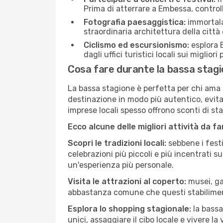
Prima di atterrare a Embessa, controlla
Fotografia paesaggistica:
immortala 
straordinaria architettura della città 
Ciclismo ed escursionismo:
esplora E
dagli uffici turistici locali sui migliori
Cosa fare durante la bassa stag
La bassa stagione è perfetta per chi ama l
destinazione in modo più autentico, evitare
imprese locali spesso offrono sconti di st
Ecco alcune delle migliori attività da f
Scopri le tradizioni locali:
sebbene i festi
celebrazioni più piccoli e più incentrati 
un'esperienza più personale.
Visita le attrazioni al coperto:
musei, gal
abbastanza comune che questi stabilimen
Esplora lo shopping stagionale:
la bassa
unici, assaggiare il cibo locale e vivere l