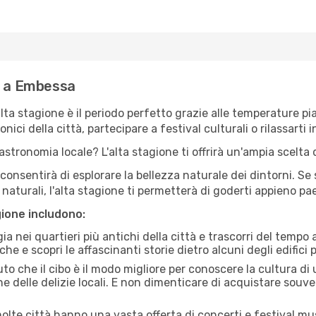
e a Embessa
'alta stagione è il periodo perfetto grazie alle temperature p
ici della città, partecipare a festival culturali o rilassarti i
stronomia locale? L'alta stagione ti offrirà un'ampia scelta di
i consentirà di esplorare la bellezza naturale dei dintorni. Se
e naturali, l'alta stagione ti permetterà di goderti appieno p
gione includono:
a nei quartieri più antichi della città e trascorri del tempo
he e scopri le affascinanti storie dietro alcuni degli edifici pi
uto che il cibo è il modo migliore per conoscere la cultura di
e delle delizie locali. E non dimenticare di acquistare souve
lte città hanno una vasta offerta di concerti e festival musi