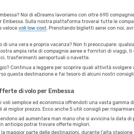
er Embessa? Noi di eDreams lavoriamo con oltre 690 compagni
 per Embessa. Sulla nostra piattaforma troverai tutte le comp
 e veloce
voli low cost
. Prenotando biglietti aerei con noi, avr
o di una vera e propria vacanza? Non ti preoccupare: qualsia
nostra ampia rete di compagnie aeree e fornitori di viaggi, ti
ci, trasferimenti aeroportuali o navette.
ggio? Continua a leggere per scoprire quali attività svolgere 
o questa destinazione e fai tesoro di alcuni nostri consigli 
offerte di volo per Embessa
 voli semplice ed economica offrendoti una vasta gamma di 
i al miglior prezzo. Ecco anche 5 utili consigli per risparmia
 tendono ad aumentare man mano che si avvicina la data di p
in anticipo potrai trovare offerte migliori.
 la maggior parte delle destinazioni, durante l’alta stagione o 