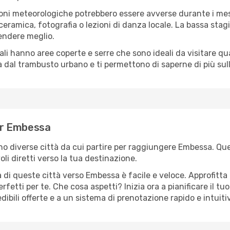
oni meteorologiche potrebbero essere avverse durante i mes
ramica, fotografia o lezioni di danza locale. La bassa stagi
rendere meglio.
cali hanno aree coperte e serre che sono ideali da visitare 
dal trambusto urbano e ti permettono di saperne di più sulla
per Embessa
sono diverse città da cui partire per raggiungere Embessa. Que
i diretti verso la tua destinazione.
 di queste città verso Embessa è facile e veloce. Approfitta
a perfetti per te. Che cosa aspetti? Inizia ora a pianificare il 
ibili offerte e a un sistema di prenotazione rapido e intuiti