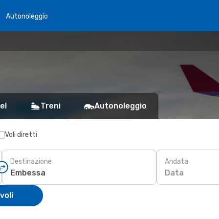
Autonoleggio
el
Treni
Autonoleggio
Voli diretti
Destinazione
Andata
Data
voli