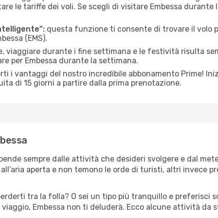
le tariffe dei voli. Se scegli di visitare Embessa durante 
ntelligente":
questa funzione ti consente di trovare il volo
Embessa (EMS).
 viaggiare durante i fine settimana e le festività risulta se
iare per Embessa durante la settimana.
ti i vantaggi del nostro incredibile abbonamento Prime! Inizi
ita di 15 giorni a partire dalla prima prenotazione.
Embessa
pende sempre dalle attività che desideri svolgere e dal met
ll’aria aperta e non temono le orde di turisti, altri invece p
erderti tra la folla? O sei un tipo più tranquillo e preferisci
 viaggio, Embessa non ti deluderà. Ecco alcune attività da 