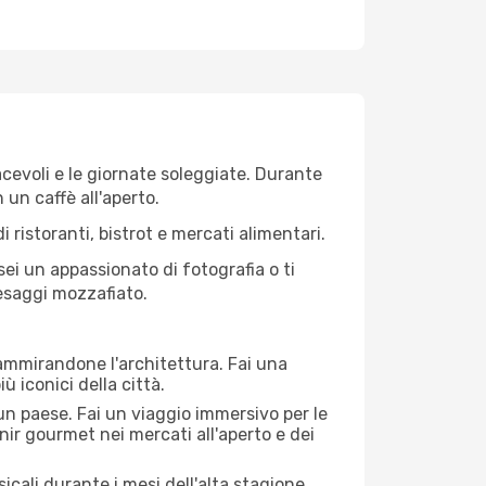
iacevoli e le giornate soleggiate. Durante
n un caffè all'aperto.
 ristoranti, bistrot e mercati alimentari.
 sei un appassionato di fotografia o ti
aesaggi mozzafiato.
 ammirandone l'architettura. Fai una
ù iconici della città.
 un paese. Fai un viaggio immersivo per le
nir gourmet nei mercati all'aperto e dei
cali durante i mesi dell'alta stagione.