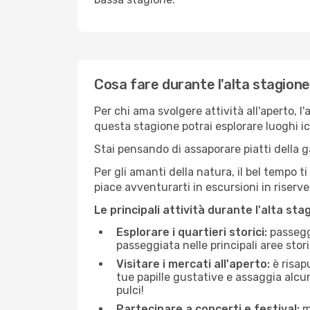
Cosa fare durante l'alta stagion
Per chi ama svolgere attività all'aperto, l
questa stagione potrai esplorare luoghi icon
Stai pensando di assaporare piatti della ga
Per gli amanti della natura, il bel tempo t
piace avventurarti in escursioni in riserv
Le principali attività durante l'alta sta
Esplorare i quartieri storici:
passeggi
passeggiata nelle principali aree storic
Visitare i mercati all'aperto:
è risap
tue papille gustative e assaggia alcun
pulci!
Partecipare a concerti e festival:
mo