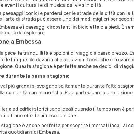
 eventi culturali e di musica dal vivo in città.
paesaggi iconici e perdersi per le strade della città con la
e l'arte di strada può essere uno dei modi migliori per scopri
mbessa e i paesaggi circostanti in bicicletta o a piedi. È s
 percorsi da esplorare.
ione a Embessa
a pace, la tranquillità e opzioni di viaggio a basso prezzo. 
 le lunghe file davanti alle attrazioni turistiche e trovare o
agione. Questa stagione è perfetta anche se decidi di viaggi
are durante la bassa stagione:
val più grandi si svolgano solitamente durante l'alta stagio
sulla comunità con meno folla. Puoi partecipare a una lezione 
lerie ed edifici storici sono ideali quando il tempo non è p
ti offrano offerte più economiche.
 stagione è anche perfetta per scoprire i mercati locali al c
a vita quotidiana di Embessa.