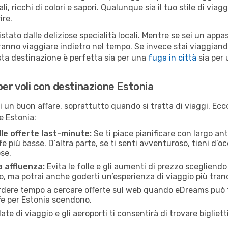
li, ricchi di colori e sapori. Qualunque sia il tuo stile di vi
ire.
stato dalle deliziose specialità locali. Mentre se sei un appa
aranno viaggiare indietro nel tempo. Se invece stai viaggiando
sta destinazione è perfetta sia per una
fuga in città
sia per 
per voli con destinazione Estonia
un buon affare, soprattutto quando si tratta di viaggi. Ecco a
ne Estonia:
lle offerte last-minute:
Se ti piace pianificare con largo ant
e più basse. D’altra parte, se ti senti avventuroso, tieni d’o
se.
a affluenza:
Evita le folle e gli aumenti di prezzo scegliendo 
o, ma potrai anche goderti un’esperienza di viaggio più tranq
dere tempo a cercare offerte sul web quando eDreams può far
iffe per Estonia scendono.
date di viaggio e gli aeroporti ti consentirà di trovare bigliet