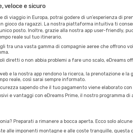
 veloce e sicuro
 di viaggio in Europa, potrai godere di un’esperienza di pr
un gioco da ragazzi. La nostra piattaforma intuitiva ti cons
nico posto. Inoltre, grazie alla nostra app user-friendly, pu
mpo reale sul tuo itinerario.
li tra una vasta gamma di compagnie aeree che offrono voli 
mma.
li diretti o non abbia problemi a fare uno scalo, eDreams of
 web e la nostra app rendono la ricerca, la prenotazione e la 
empo reale, così sarai sempre informato.
icurezza sapendo che il tuo pagamento viene elaborato con 
sivi e vantaggi con eDreams Prime, il nostro programma di 
tonia? Preparati a rimanere a bocca aperta. Ecco solo alcune 
este alle imponenti montagne e alle coste tranquille, questa