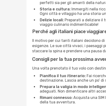
perfetti sia per gli amanti della natura
Storia e cultura:
Immergiti nella ricc
Ogni città e villaggio ha una storia u
Delizie locali:
Preparati a deliziare il 
viaggio culinario indimenticabile!
Perché agli italiani piace viaggi
Il motivo per cui tanti italiani decidono 
esigenze. Le sue città vivaci, i paesaggi p
staccare la spina e prendere una pausa da
Consigli per la tua prossima avv
Una volta prenotato il tuo volo con destin
Pianifica il tuo itinerario:
Fai ricerche
destinazione. Lascia anche un po’ di 
Prepara la valigia in modo intellige
adeguati. Non dimenticare altri acces
Rimani connesso:
Acquista una SIM l
della tua avventura.