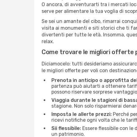
O ancora, di avventurarti tra i mercati loca
serve per alimentare la tua voglia di scopr
Se sei un amante del cibo, rimarrai conqui
visita ai monumenti e siti storici che ti f
divertenti per tutte le età. Insomma, que
relax.
Come trovare le migliori offerte 
Diciamocelo: tutti desideriamo assicurarci 
le migliori offerte per voli con destinazio
Prenota in anticipo o approfitta de
partenza può aiutarti a ottenere tariff
possono riservare sorprese vantaggio
Viaggia durante le stagioni di bass
stagione. Non solo risparmierai denar
Imposta le allerte prezzi:
Perché per
ricevi notifiche ogni volta che le tar
Sii flessibile:
Essere flessibile con le 
un patrimonio.