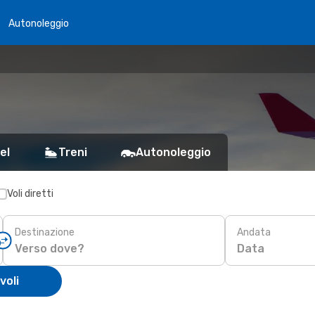
Autonoleggio
el
Treni
Autonoleggio
Voli diretti
Destinazione
Andata
Data
voli