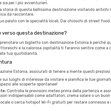
 sia per i più avventurieri.
a storia di questa bellissima destinazione visitando antichi
nica da raccontare.
tuo palato con le specialità locali. Dai chioschi di street foo
are verso questa destinazione?
di prenotare un biglietto con destinazione Estonia è perché q
ittoreschi e la calorosa ospitalità ti faranno sentire come a
lla tua quotidianità.
entura
azione Estonia, assicurati di tenere a mente questi preziosi 
 sui luoghi di interesse da visitare e pianifica le tue giornat
spazio alle scoperte spontanee!
nte:
Controlla le previsioni meteo prima della partenza e ass
sori indispensabili come adattatori, crema solare o un buon
ocale o cerca hotspot Wi-Fi gratuiti per restare connesso e 