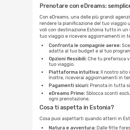
Prenotare con eDreams: semplice,
Con eDreams, una delle più grandi agenzie
rendere la pianificazione del tuo viaggio 
voli con destinazione Estonia tutto in un u
tuo viaggio e ricevere aggiornamenti in te
Confronta le compagnie aeree:
Sceg
adatta al tuo budget e al tuo progra
Opzioni flessibili:
Che tu preferisca vo
tuo viaggio.
Piattaforma intuitiva:
Il nostro sito
Inoltre, riceverai aggiornamenti in t
Pagamenti sicuri:
Prenota in tutta s
eDreams Prime:
Sblocca sconti esclu
ogni prenotazione.
Cosa ti aspetta in Estonia?
Cosa puoi aspettarti quando atterri in Es
Natura e avventura:
Dalle fitte for