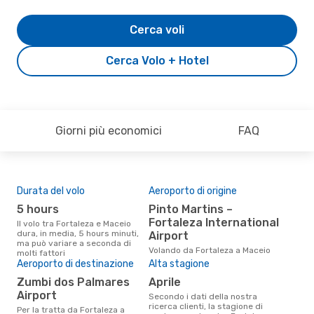
Cerca voli
Cerca Volo + Hotel
Giorni più economici
FAQ
Durata del volo
Aeroporto di origine
Pre
5 hours
Pinto Martins –
2
Fortaleza International
Il volo tra Fortaleza e Maceio
Il prezzo medio di un volo
dura, in media, 5 hours minuti,
For
Airport
ma può variare a seconda di
è so
Volando da Fortaleza a Maceio
molti fattori
prez
Aeroporto di destinazione
Alta stagione
Zumbi dos Palmares
aprile
Airport
Secondo i dati della nostra
ricerca clienti, la stagione di
Per la tratta da Fortaleza a