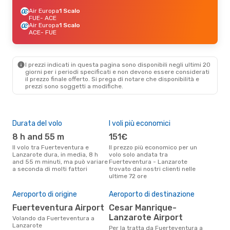
Air Europa
1 Scalo
FUE
- ACE
Air Europa
1 Scalo
ACE
- FUE
I prezzi indicati in questa pagina sono disponibili negli ultimi 20
giorni per i periodi specificati e non devono essere considerati
il ​​prezzo finale offerto. Si prega di notare che disponibilità e
prezzi sono soggetti a modifiche.
Durata del volo
I voli più economici
Alt
8 h and 55 m
151€
ap
Il volo tra Fuerteventura e
Il prezzo più economico per un
Secondo i dati della nostra
Lanzarote dura, in media, 8 h
volo solo andata tra
rice
and 55 m minuti, ma può variare
Fuerteventura - Lanzarote
punt
a seconda di molti fattori
trovato dai nostri clienti nelle
Fue
ultime 72 ore
april
Il 
pre
Aeroporto di origine
Aeroporto di destinazione
d
Fuerteventura Airport
Cesar Manrique-
Lanzarote Airport
Secondo i nostri dati reali
Volando da Fuerteventura a
mag
Lanzarote
Per la tratta da Fuerteventura a