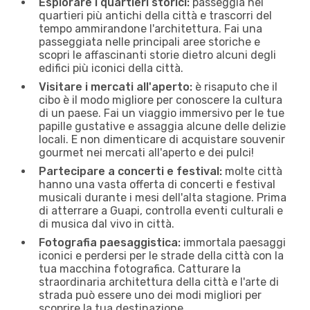
Esplorare i quartieri storici:
passeggia nei
quartieri più antichi della città e trascorri del
tempo ammirandone l'architettura. Fai una
passeggiata nelle principali aree storiche e
scopri le affascinanti storie dietro alcuni degli
edifici più iconici della città.
Visitare i mercati all'aperto:
è risaputo che il
cibo è il modo migliore per conoscere la cultura
di un paese. Fai un viaggio immersivo per le tue
papille gustative e assaggia alcune delle delizie
locali. E non dimenticare di acquistare souvenir
gourmet nei mercati all'aperto e dei pulci!
Partecipare a concerti e festival:
molte città
hanno una vasta offerta di concerti e festival
musicali durante i mesi dell'alta stagione. Prima
di atterrare a Guapi, controlla eventi culturali e
di musica dal vivo in città.
Fotografia paesaggistica:
immortala paesaggi
iconici e perdersi per le strade della città con la
tua macchina fotografica. Catturare la
straordinaria architettura della città e l'arte di
strada può essere uno dei modi migliori per
scoprire la tua destinazione.