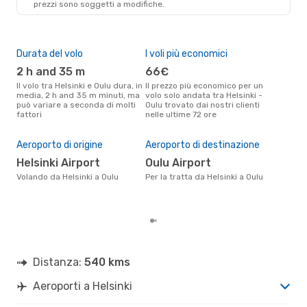
prezzi sono soggetti a modifiche.
OUL
- HEL
Durata del volo
I voli più economici
Alt
2 h and 35 m
66€
ap
Il volo tra Helsinki e Oulu dura, in
Il prezzo più economico per un
Secondo i dati della nostra
media, 2 h and 35 m minuti, ma
volo solo andata tra Helsinki -
rice
può variare a seconda di molti
Oulu trovato dai nostri clienti
punt
fattori
nelle ultime 72 ore
Oulu
Pre
14
Aeroporto di origine
Aeroporto di destinazione
Il prezzo medio di un volo
Helsinki Airport
Oulu Airport
Hels
sola
Volando da Helsinki a Oulu
Per la tratta da Helsinki a Oulu
prez
Distanza:
540 kms
Aeroporti a Helsinki