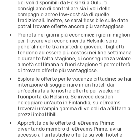
dei voli disponibili da Helsinki a Oulu, ti
consigliamo di controllare sia i voli delle
compagnie aeree low-cost sia di quelle
tradizionali. Inoltre, se sarai flessibile sulle date
potrai trovare offerte ancora più vantaggiose.
Prenota nei giorni più economici: i giorni migliori
per trovare voli economici da Helsinki sono
generalmente tra martedì e giovedì. I biglietti
tendono ad essere più costosi nei fine settimana
e durante l’alta stagione, di conseguenza volare
a metà settimana o fuori stagione ti permetterà
di trovare offerte più vantaggiose.
Esplora le offerte per le vacanze cittadine: se hai
intenzione di soggiornare in un hotel, dai
un'occhiata alle nostre offerte per weekend
fuoriporta da Helsinki. Se invece desideri
noleggiare un'auto in Finlandia, su eDreams
troverai un’ampia gamma di veicoli da affittare a
prezzi imbattibili.
Approfitta delle offerte di eDreams Prime:
diventando membro di eDreams Prime, avrai
accesso a fantastiche offerte su voli, hotel e