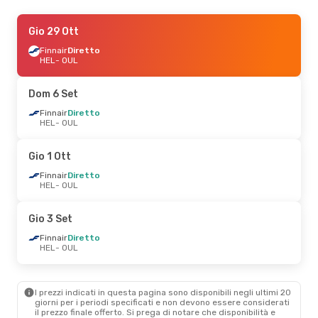
Ven 18 Set
Gio 29 Ott
- Lun 21 Set
Finnair
Finnair
Diretto
Diretto
HEL
HEL
- OUL
- OUL
Finnair
Diretto
OUL
- HEL
Dom 6 Set
Ven 11 Set
Finnair
Diretto
- Ven 18 Set
HEL
- OUL
Finnair
Diretto
HEL
- OUL
Finnair
Diretto
Gio 1 Ott
OUL
- HEL
Finnair
Diretto
HEL
- OUL
Ven 28 Ago
- Lun 31 Ago
Finnair
Diretto
Gio 3 Set
HEL
- OUL
Finnair
Diretto
Finnair
Diretto
OUL
- HEL
HEL
- OUL
Ven 2 Ott
- Sab 3 Ott
I prezzi indicati in questa pagina sono disponibili negli ultimi 20
Finnair
Diretto
giorni per i periodi specificati e non devono essere considerati
HEL
- OUL
il ​​prezzo finale offerto. Si prega di notare che disponibilità e
Finnair
Diretto