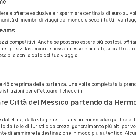
ime
a offerte esclusive e risparmiare centinaia di euro su voli
omunità di membri di viaggi del mondo e scopri tutti i vantag
reams
ezzi competitivi. Anche se possono essere più costosi, offr
che i prezzi last minute possono essere più alti, soprattutto 
lessibile con le date del tuo viaggio.
alle 48 ore prima della partenza. Una volta completata la pr
istruzioni per effettuare il check-in.
tare Città del Messico partendo da Hermo
al clima, dalla stagione turistica in cui desideri partire e 
e da folle di turisti e da prezzi generalmente più alti per voli
sente di ammirare la destinazione in modo più autentico. Alcu