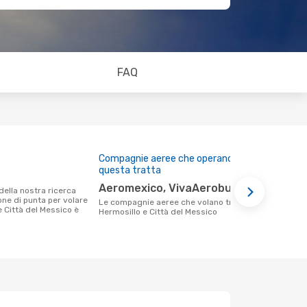
FAQ
Compagnie aeree che operano su
Prezzo med
questa tratta
106 €
Aeromexico, VivaAerobus
Il prezzo medio di un volo Hermosillo -
ione di punta per volare
Città del M
Le compagnie aeree che volano tra
e Città del Messico è
solamente 10
Hermosillo e Città del Messico
medio degli 