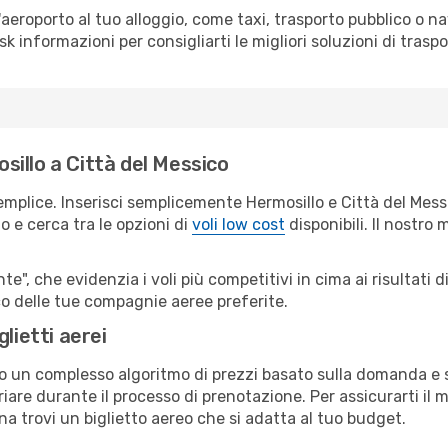
all'aeroporto al tuo alloggio, come taxi, trasporto pubblico o n
sk informazioni per consigliarti le migliori soluzioni di traspo
illo a Città del Messico
emplice. Inserisci semplicemente Hermosillo e Città del Mess
o e cerca tra le opzioni di
voli low cost
disponibili. Il nostro 
e", che evidenzia i voli più competitivi in cima ai risultati di
ico delle tue compagnie aeree preferite.
lietti aerei
ndo un complesso algoritmo di prezzi basato sulla domanda e su
are durante il processo di prenotazione. Per assicurarti il mi
a trovi un biglietto aereo che si adatta al tuo budget.