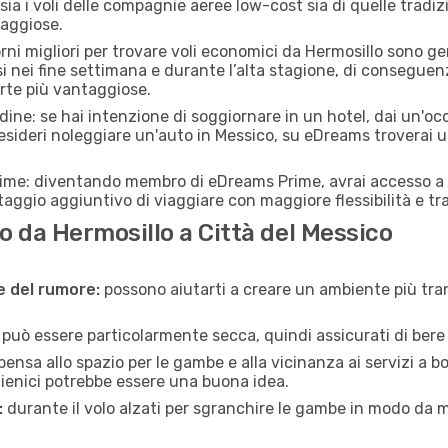
ia i voli delle compagnie aeree low-cost sia di quelle tradizion
taggiose.
orni migliori per trovare voli economici da Hermosillo sono g
si nei fine settimana e durante l’alta stagione, di consegue
erte più vantaggiose.
adine: se hai intenzione di soggiornare in un hotel, dai un'o
esideri noleggiare un'auto in Messico, su eDreams troverai u
rime: diventando membro di eDreams Prime, avrai accesso a f
taggio aggiuntivo di viaggiare con maggiore flessibilità e tra
 da Hermosillo a Città del Messico
ne del rumore:
possono aiutarti a creare un ambiente più tran
a può essere particolarmente secca, quindi assicurati di bere 
pensa allo spazio per le gambe e alla vicinanza ai servizi a 
igienici potrebbe essere una buona idea.
:
durante il volo alzati per sgranchire le gambe in modo da m