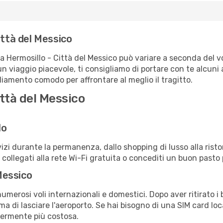
ittà del Messico
ta Hermosillo - Città del Messico può variare a seconda del vo
un viaggio piacevole, ti consigliamo di portare con te alcuni
igliamento comodo per affrontare al meglio il tragitto.
ittà del Messico
lo
izi durante la permanenza, dallo shopping di lusso alla risto
e collegati alla rete Wi-Fi gratuita o concediti un buon pasto 
 Messico
umerosi voli internazionali e domestici. Dopo aver ritirato i 
a di lasciare l'aeroporto. Se hai bisogno di una SIM card loc
germente più costosa.