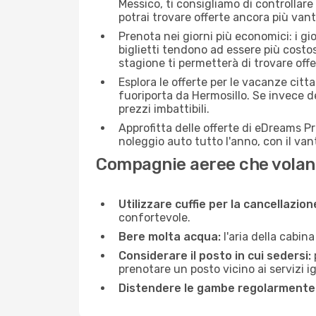
Messico, ti consigliamo di controllare s
potrai trovare offerte ancora più van
Prenota nei giorni più economici: i gi
biglietti tendono ad essere più costo
stagione ti permetterà di trovare off
Esplora le offerte per le vacanze citt
fuoriporta da Hermosillo. Se invece d
prezzi imbattibili.
Approfitta delle offerte di eDreams P
noleggio auto tutto l'anno, con il van
Compagnie aeree che volano
Utilizzare cuffie per la cancellazio
confortevole.
Bere molta acqua:
l'aria della cabin
Considerare il posto in cui sedersi:
prenotare un posto vicino ai servizi 
Distendere le gambe regolarmente