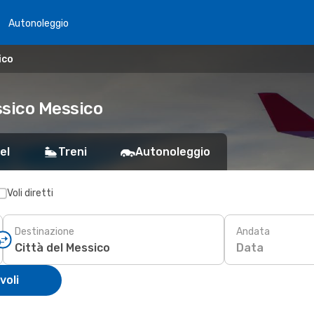
Autonoleggio
ico
essico Messico
el
Treni
Autonoleggio
Voli diretti
Destinazione
Andata
Data
voli