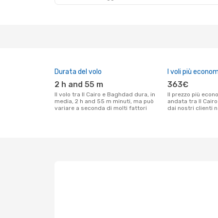
Durata del volo
I voli più econom
2 h and 55 m
363€
Il volo tra Il Cairo e Baghdad dura, in
Il prezzo più economico per un volo solo
media, 2 h and 55 m minuti, ma può
andata tra Il Cai
variare a seconda di molti fattori
dai nostri clienti 