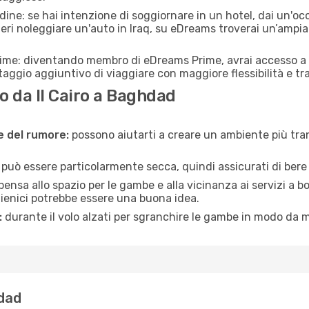
adine: se hai intenzione di soggiornare in un hotel, dai un'o
deri noleggiare un'auto in Iraq, su eDreams troverai un’ampia
rime: diventando membro di eDreams Prime, avrai accesso a f
taggio aggiuntivo di viaggiare con maggiore flessibilità e tra
 da Il Cairo a Baghdad
ne del rumore:
possono aiutarti a creare un ambiente più tran
a può essere particolarmente secca, quindi assicurati di bere 
pensa allo spazio per le gambe e alla vicinanza ai servizi a 
igienici potrebbe essere una buona idea.
:
durante il volo alzati per sgranchire le gambe in modo da m
hdad