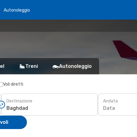
Autonoleggio
el
Treni
Autonoleggio
Voli diretti
Destinazione
Andata
Data
voli