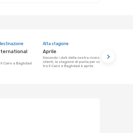
destinazione
Alta stagione
Compagnie 
questa tra
aprile
Egyptair
Secondo i dati della nostra ricerca
clienti, la stagione di punta per volare
Le compagnie aeree che volano tra Il
a Il Cairo a Baghdad
tra Il Cairo e Baghdad è aprile .
Cairo e Bag