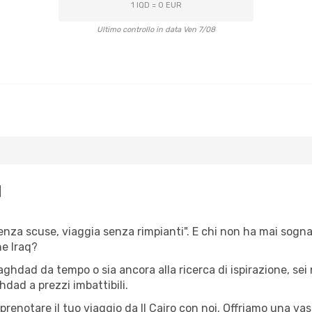
1 IQD = 0 EUR
Ultimo controllo in data Ven 7/08
d
enza scuse, viaggia senza rimpianti". E chi non ha mai sognato 
e Iraq?
Baghdad da tempo o sia ancora alla ricerca di ispirazione, se
ghdad a prezzi imbattibili.
 prenotare il tuo viaggio da Il Cairo con noi. Offriamo una v