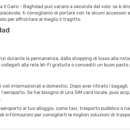
ta Il Cairo - Baghdad può variare a seconda del volo: se è dir
iacevole, ti consigliamo di portare con te alcuni accessori e
o per affrontare al meglio il tragitto.
dad
izi durante la permanenza, dallo shopping di lusso alla risto
e collegati alla rete Wi-Fi gratuita o concediti un buon pasto 
oli internazionali e domestici. Dopo aver ritirato i bagagli
 l'aeroporto. Se hai bisogno di una SIM card locale, puoi acqu
.
all'aeroporto al tuo alloggio, come taxi, trasporto pubblico o n
sk informazioni per consigliarti le migliori soluzioni di traspo