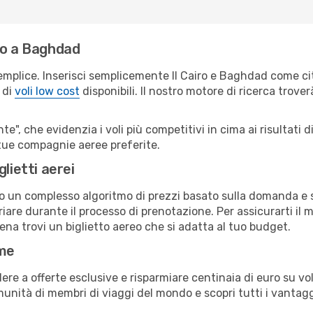
ro a Baghdad
emplice. Inserisci semplicemente Il Cairo e Baghdad come cit
 di
voli low cost
disponibili. Il nostro motore di ricerca troverà
e", che evidenzia i voli più competitivi in cima ai risultati di
 tue compagnie aeree preferite.
lietti aerei
ndo un complesso algoritmo di prezzi basato sulla domanda e su
are durante il processo di prenotazione. Per assicurarti il mi
na trovi un biglietto aereo che si adatta al tuo budget.
ime
a offerte esclusive e risparmiare centinaia di euro su voli
omunità di membri di viaggi del mondo e scopri tutti i vantag