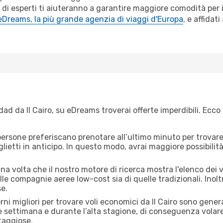
 di esperti ti aiuteranno a garantire maggiore comodità per i
eDreams, la più grande agenzia di viaggi d'Europa
, e affidat
d da Il Cairo, su eDreams troverai offerte imperdibili. Ecco 
ersone preferiscano prenotare all’ultimo minuto per trovare 
lietti in anticipo. In questo modo, avrai maggiore possibilit
a volta che il nostro motore di ricerca mostra l'elenco dei vol
lle compagnie aeree low-cost sia di quelle tradizionali. Inoltre
e.
rni migliori per trovare voli economici da Il Cairo sono gener
e settimana e durante l’alta stagione, di conseguenza volar
taggiose.