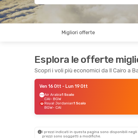
Migliori offerte
Esplora le offerte migli
Scopri i voli più economici da Il Cairo a 
Ven 16 Ott
- Lun 19 Ott
Air Arabia
1 Scalo
CAI
- BGW
Royal Jordanian
1 Scalo
BGW
- CAI
I prezzi indicati in questa pagina sono disponibili negli 
prezzi sono soggetti a modifiche.