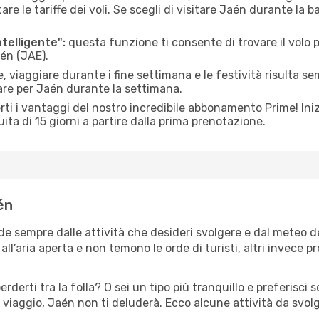
le tariffe dei voli. Se scegli di visitare Jaén durante la b
ntelligente":
questa funzione ti consente di trovare il volo
aén (JAE).
 viaggiare durante i fine settimana e le festività risulta se
are per Jaén durante la settimana.
ti i vantaggi del nostro incredibile abbonamento Prime! Inizi
ita di 15 giorni a partire dalla prima prenotazione.
én
de sempre dalle attività che desideri svolgere e dal meteo 
ll’aria aperta e non temono le orde di turisti, altri invece p
erderti tra la folla? O sei un tipo più tranquillo e preferisci
 viaggio, Jaén non ti deluderà. Ecco alcune attività da svol