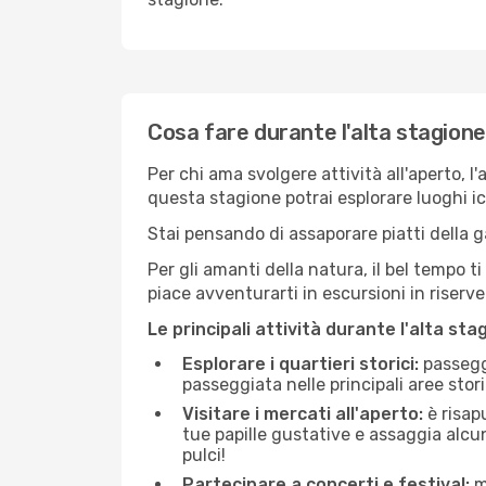
Cosa fare durante l'alta stagion
Per chi ama svolgere attività all'aperto, l
questa stagione potrai esplorare luoghi icon
Stai pensando di assaporare piatti della ga
Per gli amanti della natura, il bel tempo t
piace avventurarti in escursioni in riserv
Le principali attività durante l'alta sta
Esplorare i quartieri storici:
passeggi
passeggiata nelle principali aree storic
Visitare i mercati all'aperto:
è risap
tue papille gustative e assaggia alcun
pulci!
Partecipare a concerti e festival:
mo