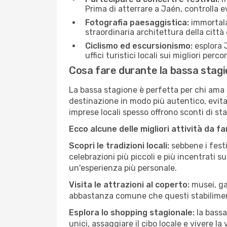
Prima di atterrare a Jaén, controlla ev
Fotografia paesaggistica:
immortala 
straordinaria architettura della città 
Ciclismo ed escursionismo:
esplora J
uffici turistici locali sui migliori perco
Cosa fare durante la bassa stag
La bassa stagione è perfetta per chi ama l
destinazione in modo più autentico, evitare
imprese locali spesso offrono sconti di st
Ecco alcune delle migliori attività da f
Scopri le tradizioni locali:
sebbene i festi
celebrazioni più piccoli e più incentrati 
un'esperienza più personale.
Visita le attrazioni al coperto:
musei, gal
abbastanza comune che questi stabilimen
Esplora lo shopping stagionale:
la bassa
unici, assaggiare il cibo locale e vivere la