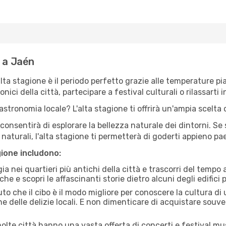
e a Jaén
'alta stagione è il periodo perfetto grazie alle temperature p
ici della città, partecipare a festival culturali o rilassarti i
stronomia locale? L'alta stagione ti offrirà un'ampia scelta di
i consentirà di esplorare la bellezza naturale dei dintorni. Se
e naturali, l'alta stagione ti permetterà di goderti appieno p
gione includono:
a nei quartieri più antichi della città e trascorri del tempo
he e scopri le affascinanti storie dietro alcuni degli edifici pi
uto che il cibo è il modo migliore per conoscere la cultura di
e delle delizie locali. E non dimenticare di acquistare souve
lte città hanno una vasta offerta di concerti e festival musi