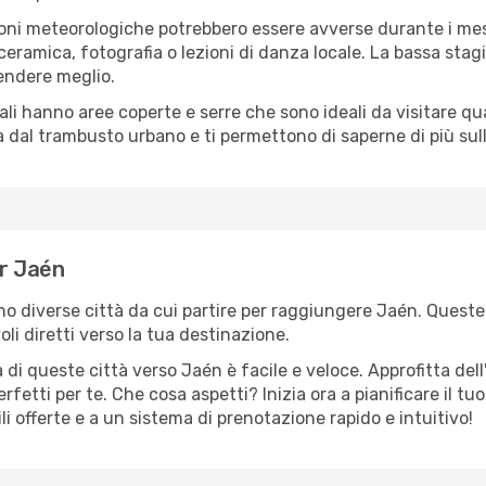
oni meteorologiche potrebbero essere avverse durante i mes
ramica, fotografia o lezioni di danza locale. La bassa stagi
rendere meglio.
cali hanno aree coperte e serre che sono ideali da visitare 
dal trambusto urbano e ti permettono di saperne di più sulla
er Jaén
ono diverse città da cui partire per raggiungere Jaén. Queste 
i diretti verso la tua destinazione.
di queste città verso Jaén è facile e veloce. Approfitta del
a perfetti per te. Che cosa aspetti? Inizia ora a pianificare il 
li offerte e a un sistema di prenotazione rapido e intuitivo!