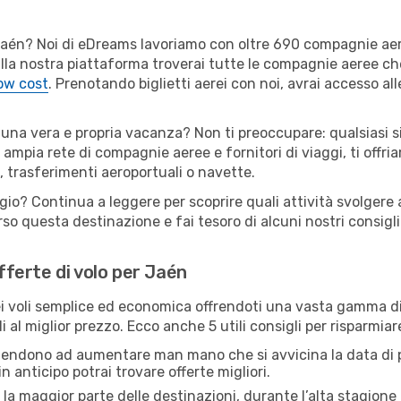
er Jaén? Noi di eDreams lavoriamo con oltre 690 compagnie a
 Sulla nostra piattaforma troverai tutte le compagnie aeree c
low cost
. Prenotando biglietti aerei con noi, avrai accesso alle
 una vera e propria vacanza? Non ti preoccupare: qualsiasi s
 ampia rete di compagnie aeree e fornitori di viaggi, ti offri
, trasferimenti aeroportuali o navette.
gio? Continua a leggere per scoprire quali attività svolgere 
o questa destinazione e fai tesoro di alcuni nostri consigli 
offerte di volo per Jaén
 voli semplice ed economica offrendoti una vasta gamma di 
 al miglior prezzo. Ecco anche 5 utili consigli per risparmia
 tendono ad aumentare man mano che si avvicina la data di p
in anticipo potrai trovare offerte migliori.
 la maggior parte delle destinazioni, durante l’alta stagione o 