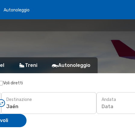
Autonoleggio
el
Treni
Autonoleggio
Voli diretti
Destinazione
Andata
Data
voli