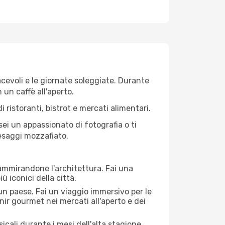
iacevoli e le giornate soleggiate. Durante
n un caffè all'aperto.
 ristoranti, bistrot e mercati alimentari.
 sei un appassionato di fotografia o ti
aesaggi mozzafiato.
 ammirandone l'architettura. Fai una
ù iconici della città.
 un paese. Fai un viaggio immersivo per le
nir gourmet nei mercati all'aperto e dei
cali durante i mesi dell'alta stagione.