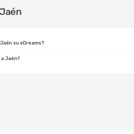
 Jaén
r Jaén su eDreams?
 a Jaén?