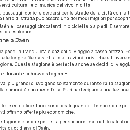
enti culturali e di musica dal vivo in città.
paesaggi iconici e perdersi per le strade della città con la
e l'arte di strada può essere uno dei modi migliori per scopri
aén e i paesaggi circostanti in bicicletta o a piedi. È sempr
rsi da esplorare.
ione a Jaén
a pace, la tranquillità e opzioni di viaggio a basso prezzo. 
 le lunghe file davanti alle attrazioni turistiche e trovare o
agione. Questa stagione è perfetta anche se decidi di viaggi
are durante la bassa stagione:
val più grandi si svolgano solitamente durante l'alta stagio
sulla comunità con meno folla. Puoi partecipare a una lezione 
lerie ed edifici storici sono ideali quando il tempo non è p
ti offrano offerte più economiche.
 stagione è anche perfetta per scoprire i mercati locali al c
 vita quotidiana di Jaén.