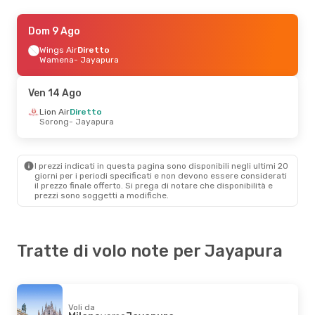
Lun 3 Ago
Dom 9 Ago
- Gio 13 Ago
Batik Air
Wings Air
Diretto
Diretto
Giacarta
Wamena
- Jayapura
- Jayapura
Batik Air
Diretto
Jayapura
- Giacarta
Ven 14 Ago
Lion Air
Diretto
Sorong
- Jayapura
I prezzi indicati in questa pagina sono disponibili negli ultimi 20
giorni per i periodi specificati e non devono essere considerati
il ​​prezzo finale offerto. Si prega di notare che disponibilità e
prezzi sono soggetti a modifiche.
Tratte di volo note per Jayapura
Voli da