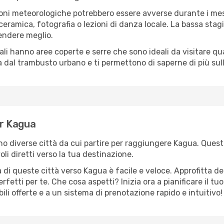
oni meteorologiche potrebbero essere avverse durante i mes
ramica, fotografia o lezioni di danza locale. La bassa stagi
rendere meglio.
cali hanno aree coperte e serre che sono ideali da visitare 
dal trambusto urbano e ti permettono di saperne di più sulla
er Kagua
ono diverse città da cui partire per raggiungere Kagua. Queste
i diretti verso la tua destinazione.
 di queste città verso Kagua è facile e veloce. Approfitta de
a perfetti per te. Che cosa aspetti? Inizia ora a pianificare il 
ili offerte e a un sistema di prenotazione rapido e intuitivo!