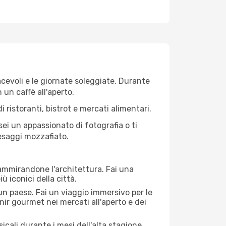
iacevoli e le giornate soleggiate. Durante
n un caffè all'aperto.
 ristoranti, bistrot e mercati alimentari.
 sei un appassionato di fotografia o ti
aesaggi mozzafiato.
 ammirandone l'architettura. Fai una
ù iconici della città.
 un paese. Fai un viaggio immersivo per le
nir gourmet nei mercati all'aperto e dei
cali durante i mesi dell'alta stagione.