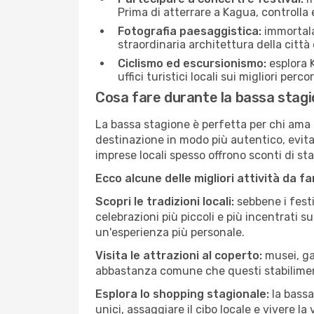
Prima di atterrare a Kagua, controlla e
Fotografia paesaggistica:
immortala 
straordinaria architettura della città 
Ciclismo ed escursionismo:
esplora K
uffici turistici locali sui migliori perco
Cosa fare durante la bassa stag
La bassa stagione è perfetta per chi ama l
destinazione in modo più autentico, evitare
imprese locali spesso offrono sconti di st
Ecco alcune delle migliori attività da f
Scopri le tradizioni locali:
sebbene i festi
celebrazioni più piccoli e più incentrati 
un'esperienza più personale.
Visita le attrazioni al coperto:
musei, gal
abbastanza comune che questi stabilimen
Esplora lo shopping stagionale:
la bassa
unici, assaggiare il cibo locale e vivere la