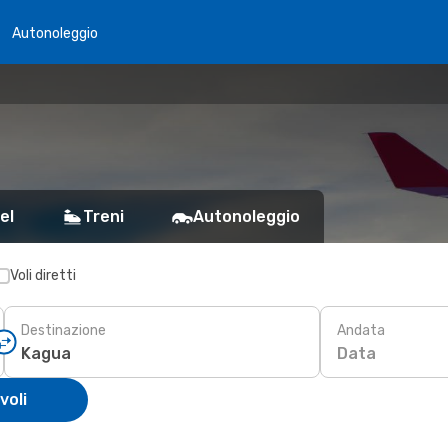
Autonoleggio
el
Treni
Autonoleggio
Voli diretti
Destinazione
Andata
Data
voli