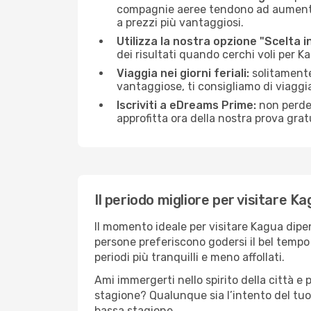
compagnie aeree tendono ad aumentare 
a prezzi più vantaggiosi.
Utilizza la nostra opzione "Scelta i
dei risultati quando cerchi voli per K
Viaggia nei giorni feriali:
solitamente,
vantaggiose, ti consigliamo di viagg
Iscriviti a eDreams Prime:
non perder
approfitta ora della nostra prova gratu
Il periodo migliore per visitare K
Il momento ideale per visitare Kagua dipe
persone preferiscono godersi il bel tempo a
periodi più tranquilli e meno affollati.
Ami immergerti nello spirito della città e p
stagione? Qualunque sia l’intento del tuo
bassa stagione.