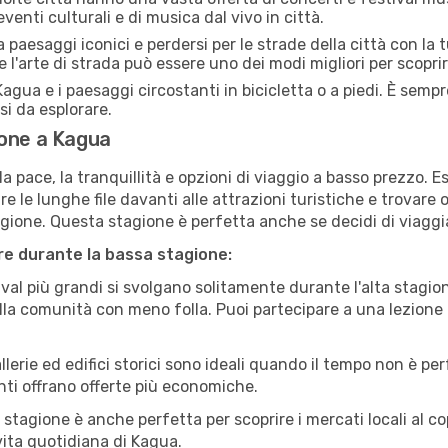
venti culturali e di musica dal vivo in città.
paesaggi iconici e perdersi per le strade della città con la
e l'arte di strada può essere uno dei modi migliori per scopri
agua e i paesaggi circostanti in bicicletta o a piedi. È semp
rsi da esplorare.
ione a Kagua
a pace, la tranquillità e opzioni di viaggio a basso prezzo. 
 le lunghe file davanti alle attrazioni turistiche e trovare o
agione. Questa stagione è perfetta anche se decidi di viaggi
are durante la bassa stagione:
val più grandi si svolgano solitamente durante l'alta stagio
sulla comunità con meno folla. Puoi partecipare a una lezione 
lerie ed edifici storici sono ideali quando il tempo non è p
ti offrano offerte più economiche.
 stagione è anche perfetta per scoprire i mercati locali al c
 vita quotidiana di Kagua.