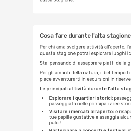
Cosa fare durante l'alta stagion
Per chi ama svolgere attività all'aperto, l
questa stagione potrai esplorare luoghi icon
Stai pensando di assaporare piatti della ga
Per gli amanti della natura, il bel tempo t
piace avventurarti in escursioni in riserv
Le principali attività durante l'alta sta
Esplorare i quartieri storici:
passeggi
passeggiata nelle principali aree storic
Visitare i mercati all'aperto:
è risap
tue papille gustative e assaggia alcun
pulci!
Partecipare a concerti e festival:
mo