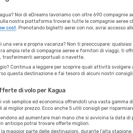
er Kagua? Noi di eDreams lavoriamo con oltre 690 compagnie 
. Sulla nostra piattaforma troverai tutte le compagnie aeree 
low cost
. Prenotando biglietti aerei con noi, avrai accesso alle
di una vera e propria vacanza? Non ti preoccupare: qualsiasi 
tra ampia rete di compagnie aeree e fornitori di viaggi, ti of
, trasferimenti aeroportuali o navette.
ggio? Continua a leggere per scoprire quali attività svolgere 
o questa destinazione e fai tesoro di alcuni nostri consigli 
offerte di volo per Kagua
 voli semplice ed economica offrendoti una vasta gamma di 
i al miglior prezzo. Ecco anche 5 utili consigli per risparmia
 tendono ad aumentare man mano che si avvicina la data di p
in anticipo potrai trovare offerte migliori.
 la maggior parte delle destinazioni, durante l’alta stagione o 