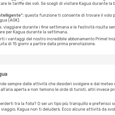
le tariffe dei voli. Se scegli di visitare Kagua durante la 
ntelligente":
questa funzione ti consente di trovare il volo
agua (AGK).
 viaggiare durante i fine settimana e le festività risulta se
iare per Kagua durante la settimana.
ti i vantaggi del nostro incredibile abbonamento Prime! Inizi
ita di 15 giorni a partire dalla prima prenotazione.
agua
nde sempre dalle attività che desideri svolgere e dal meteo
ll’aria aperta e non temono le orde di turisti, altri invece p
erderti tra la folla? O sei un tipo più tranquillo e preferisci
 viaggio, Kagua non ti deluderà. Ecco alcune attività da svo