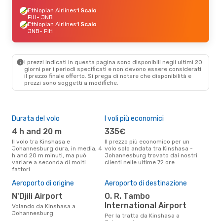
Ethiopian Airlines
1 Scalo
FIH
- JNB
Ethiopian Airlines
1 Scalo
JNB
- FIH
I prezzi indicati in questa pagina sono disponibili negli ultimi 20
giorni per i periodi specificati e non devono essere considerati
il ​​prezzo finale offerto. Si prega di notare che disponibilità e
prezzi sono soggetti a modifiche.
Durata del volo
I voli più economici
Alt
4 h and 20 m
335€
ap
Il volo tra Kinshasa e
Il prezzo più economico per un
Secondo i dati della nostra
Johannesburg dura, in media, 4
volo solo andata tra Kinshasa -
rice
h and 20 m minuti, ma può
Johannesburg trovato dai nostri
punt
variare a seconda di molti
clienti nelle ultime 72 ore
Joha
fattori
Pre
5
Aeroporto di origine
Aeroporto di destinazione
Il prezzo medio di un volo
N'Djili Airport
O. R. Tambo
Kin
International Airport
Volando da Kinshasa a
eDr
Johannesburg
base
Per la tratta da Kinshasa a
mes