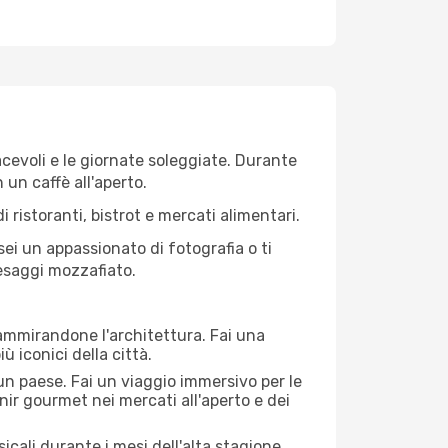
iacevoli e le giornate soleggiate. Durante
n un caffè all'aperto.
 ristoranti, bistrot e mercati alimentari.
 sei un appassionato di fotografia o ti
aesaggi mozzafiato.
 ammirandone l'architettura. Fai una
ù iconici della città.
 un paese. Fai un viaggio immersivo per le
nir gourmet nei mercati all'aperto e dei
cali durante i mesi dell'alta stagione.