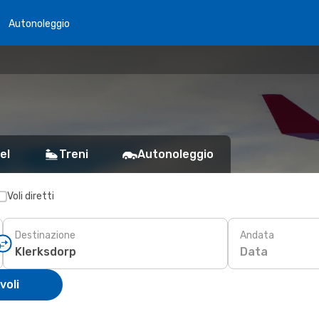
Autonoleggio
el
Treni
Autonoleggio
Voli diretti
Destinazione
Andata
Data
voli