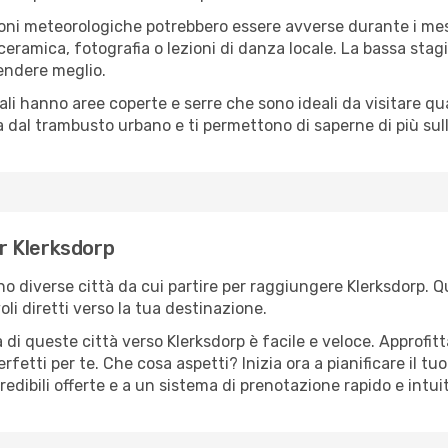
oni meteorologiche potrebbero essere avverse durante i mes
ramica, fotografia o lezioni di danza locale. La bassa stagi
rendere meglio.
cali hanno aree coperte e serre che sono ideali da visitare 
dal trambusto urbano e ti permettono di saperne di più sulla
er Klerksdorp
ono diverse città da cui partire per raggiungere Klerksdorp. Q
i diretti verso la tua destinazione.
di queste città verso Klerksdorp è facile e veloce. Approfit
a perfetti per te. Che cosa aspetti? Inizia ora a pianificare il 
redibili offerte e a un sistema di prenotazione rapido e intuit