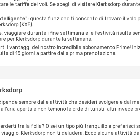
le tariffe dei voli. Se scegli di visitare Klerksdorp durant
ntelligente":
questa funzione ti consente di trovare il volo
erksdorp (KXE).
 viaggiare durante i fine settimana e le festività risulta se
are per Klerksdorp durante la settimana.
ti i vantaggi del nostro incredibile abbonamento Prime! Inizi
ita di 15 giorni a partire dalla prima prenotazione.
lerksdorp
 dipende sempre dalle attività che desideri svolgere e dal m
ll’aria aperta e non temono le orde di turisti, altri invece p
erderti tra la folla? O sei un tipo più tranquillo e preferisci
viaggio, Klerksdorp non ti deluderà. Ecco alcune attività da