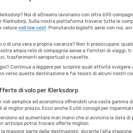
er Klerksdorp? Noi di eDreams lavoriamo con oltre 690 compag
 per Klerksdorp. Sulla nostra piattaforma troverai tutte le co
 e veloce
voli low cost
. Prenotando biglietti aerei con noi, avr
p o di una vera e propria vacanza? Non ti preoccupare: quals
nostra ampia rete di compagnie aeree e fornitori di viaggi, ti
ci, trasferimenti aeroportuali o navette.
ggio? Continua a leggere per scoprire quali attività svolgere 
o verso questa destinazione e fai tesoro di alcuni nostri con
offerte di volo per Klerksdorp
 voli semplice ed economica offrendoti una vasta gamma di 
 al miglior prezzo. Ecco anche 5 utili consigli per risparmiar
 tendono ad aumentare man mano che si avvicina la data di p
in anticipo potrai trovare offerte migliori.
 la maggior parte delle destinazioni, durante l’alta stagione o 