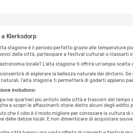
 a Klerksdorp
'alta stagione è il periodo perfetto grazie alle temperature p
ici della città, partecipare a festival culturali o rilassarti i
stronomia locale? L'alta stagione ti offrirà un'ampia scelta di
i consentirà di esplorare la bellezza naturale dei dintorni. Se
e naturali, l'alta stagione ti permetterà di goderti appieno p
gione includono:
a nei quartieri più antichi della città e trascorri del tempo
he e scopri le affascinanti storie dietro alcuni degli edifici pi
uto che il cibo è il modo migliore per conoscere la cultura di
e delle delizie locali. E non dimenticare di acquistare souve
lte città hanno una vasta offerta di concerti e festival musi