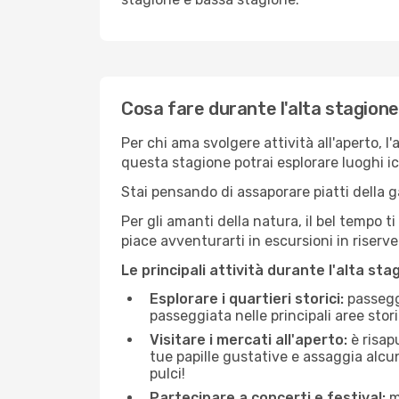
Cosa fare durante l'alta stagione
Per chi ama svolgere attività all'aperto, l
questa stagione potrai esplorare luoghi icon
Stai pensando di assaporare piatti della ga
Per gli amanti della natura, il bel tempo t
piace avventurarti in escursioni in riserv
Le principali attività durante l'alta sta
Esplorare i quartieri storici:
passeggi
passeggiata nelle principali aree storic
Visitare i mercati all'aperto:
è risap
tue papille gustative e assaggia alcun
pulci!
Partecipare a concerti e festival:
mo