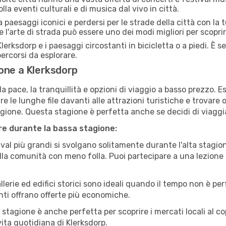
lla eventi culturali e di musica dal vivo in città.
paesaggi iconici e perdersi per le strade della città con la
e l'arte di strada può essere uno dei modi migliori per scopri
lerksdorp e i paesaggi circostanti in bicicletta o a piedi. È
 percorsi da esplorare.
one a Klerksdorp
a pace, la tranquillità e opzioni di viaggio a basso prezzo. 
 le lunghe file davanti alle attrazioni turistiche e trovare o
agione. Questa stagione è perfetta anche se decidi di viaggi
are durante la bassa stagione:
val più grandi si svolgano solitamente durante l'alta stagio
sulla comunità con meno folla. Puoi partecipare a una lezione 
lerie ed edifici storici sono ideali quando il tempo non è p
ti offrano offerte più economiche.
 stagione è anche perfetta per scoprire i mercati locali al c
 vita quotidiana di Klerksdorp.