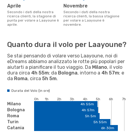
aprile
novembre
Secondo i dati della nostra
Secondo i dati della nostra
ricerca clienti, la stagione di
ricerca clienti, la bassa stagione
punta per volare a Laayoune è
per volare a Laayoune è
aprile.
novembre.
Quanto dura il volo per Laayoune?
Se stai pensando di volare verso Laayoune, noi di
eDreams abbiamo analizzato le rotte più popolari per
aiutarti a pianificare il tuo viaggio. Da
Milano
, il volo
dura circa
4h 55m
; da
Bologna
, intorno a
4h 57m
; e
da
Roma
, circa
5h 5m
.
Durata del Volo (in ore)
0h
1h
2h
3h
4h
5h
6h
7h
Milano
4h 55m
Bologna
4h 57m
Roma
5h 5m
Turin
5h 55m
Catania
6h 30m