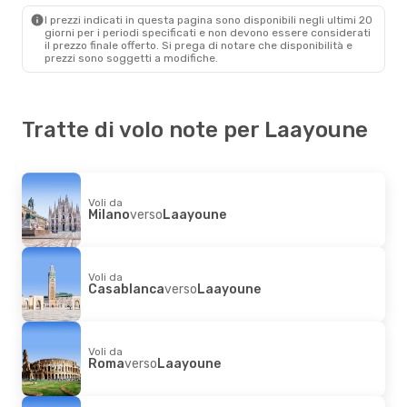
Laayoune
- Milano
I prezzi indicati in questa pagina sono disponibili negli ultimi 20
giorni per i periodi specificati e non devono essere considerati
il ​​prezzo finale offerto. Si prega di notare che disponibilità e
prezzi sono soggetti a modifiche.
Tratte di volo note per Laayoune
Voli da
Milano
verso
Laayoune
Voli da
Casablanca
verso
Laayoune
Voli da
Roma
verso
Laayoune