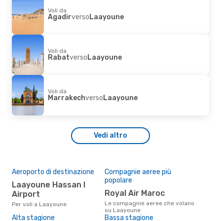
Voli da
Agadir
verso
Laayoune
Voli da
Rabat
verso
Laayoune
Voli da
Marrakech
verso
Laayoune
Vedi altro
Aeroporto di destinazione
Compagnie aeree più
popolare
Laayoune Hassan I
Royal Air Maroc
Airport
Le compagnie aeree che volano
Per voli a Laayoune
su Laayoune
Alta stagione
Bassa stagione