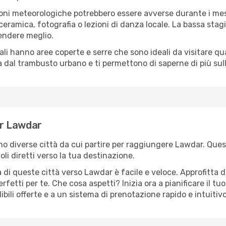
oni meteorologiche potrebbero essere avverse durante i mes
ramica, fotografia o lezioni di danza locale. La bassa stagi
rendere meglio.
cali hanno aree coperte e serre che sono ideali da visitare 
dal trambusto urbano e ti permettono di saperne di più sulla
per Lawdar
ono diverse città da cui partire per raggiungere Lawdar. Quest
i diretti verso la tua destinazione.
 di queste città verso Lawdar è facile e veloce. Approfitta d
a perfetti per te. Che cosa aspetti? Inizia ora a pianificare il 
bili offerte e a un sistema di prenotazione rapido e intuitivo