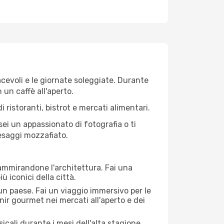
iacevoli e le giornate soleggiate. Durante
n un caffè all'aperto.
 ristoranti, bistrot e mercati alimentari.
 sei un appassionato di fotografia o ti
aesaggi mozzafiato.
 ammirandone l'architettura. Fai una
ù iconici della città.
 un paese. Fai un viaggio immersivo per le
nir gourmet nei mercati all'aperto e dei
cali durante i mesi dell'alta stagione.