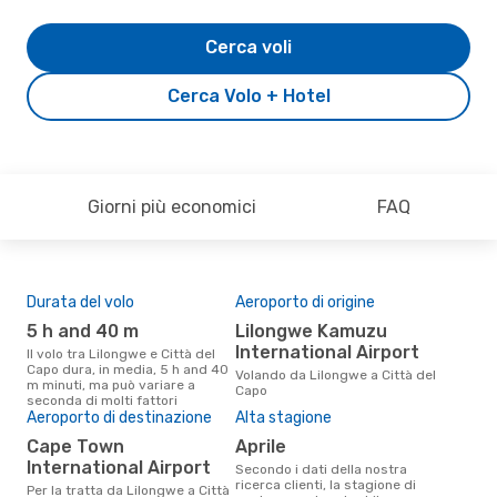
Cerca voli
Cerca Volo + Hotel
Giorni più economici
FAQ
Durata del volo
Aeroporto di origine
Pre
5 h and 40 m
Lilongwe Kamuzu
6
International Airport
Il volo tra Lilongwe e Città del
Il prezzo medio di un volo
Capo dura, in media, 5 h and 40
Lilo
Volando da Lilongwe a Città del
m minuti, ma può variare a
eDr
Capo
seconda di molti fattori
base
Aeroporto di destinazione
Alta stagione
mes
Cape Town
aprile
International Airport
Secondo i dati della nostra
ricerca clienti, la stagione di
Per la tratta da Lilongwe a Città